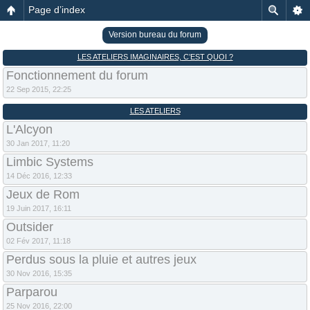
Page d’index
Version bureau du forum
LES ATELIERS IMAGINAIRES, C’EST QUOI ?
Fonctionnement du forum
22 Sep 2015, 22:25
LES ATELIERS
L'Alcyon
30 Jan 2017, 11:20
Limbic Systems
14 Déc 2016, 12:33
Jeux de Rom
19 Juin 2017, 16:11
Outsider
02 Fév 2017, 11:18
Perdus sous la pluie et autres jeux
30 Nov 2016, 15:35
Parparou
25 Nov 2016, 22:00