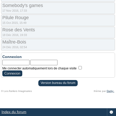
Somebody's games
17 Nov 2016, 17:33
Pilule Rouge
15 Oct 2015, 15:49
Rose des Vents
18 Déc 2016, 19:33
Maître-Bois
24 Déc 2016, 02:54
Connexion
Me connecter automatiquement lors de chaque visite
Version bureau du forum
© Les Ateliers Imaginaires
thème par
Darky
.
Index du forum