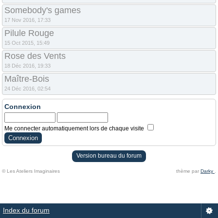
Somebody's games
17 Nov 2016, 17:33
Pilule Rouge
15 Oct 2015, 15:49
Rose des Vents
18 Déc 2016, 19:33
Maître-Bois
24 Déc 2016, 02:54
Connexion
Me connecter automatiquement lors de chaque visite
Version bureau du forum
© Les Ateliers Imaginaires
thème par
Darky
.
Index du forum