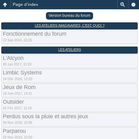
Page d’index
Version bureau du forum
LES ATELIERS IMAGINAIRES, C’EST QUOI ?
Fonctionnement du forum
22 Sep 2015, 22:25
LES ATELIERS
L'Alcyon
30 Jan 2017, 11:20
Limbic Systems
14 Déc 2016, 12:33
Jeux de Rom
19 Juin 2017, 16:11
Outsider
02 Fév 2017, 11:18
Perdus sous la pluie et autres jeux
30 Nov 2016, 15:35
Parparou
25 Nov 2016, 22:00