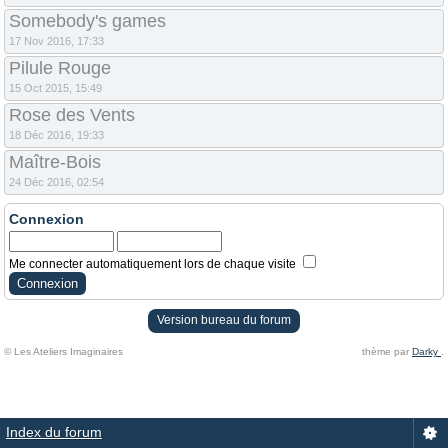
Somebody's games
17 Nov 2016, 17:33
Pilule Rouge
15 Oct 2015, 15:49
Rose des Vents
18 Déc 2016, 19:33
Maître-Bois
24 Déc 2016, 02:54
Connexion
Me connecter automatiquement lors de chaque visite
Version bureau du forum
© Les Ateliers Imaginaires
thème par
Darky
.
Index du forum