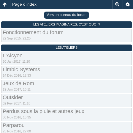
Page d’index
Version bureau du forum
LES ATELIERS IMAGINAIRES, C’EST QUOI ?
Fonctionnement du forum
22 Sep 2015, 22:25
LES ATELIERS
L'Alcyon
30 Jan 2017, 11:20
Limbic Systems
14 Déc 2016, 12:33
Jeux de Rom
19 Juin 2017, 16:11
Outsider
02 Fév 2017, 11:18
Perdus sous la pluie et autres jeux
30 Nov 2016, 15:35
Parparou
25 Nov 2016, 22:00