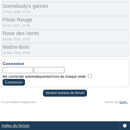
Somebody's games
17 Nov 2016, 17:33
Pilule Rouge
15 Oct 2015, 15:49
Rose des Vents
18 Déc 2016, 19:33
Maître-Bois
24 Déc 2016, 02:54
Connexion
Me connecter automatiquement lors de chaque visite
Version bureau du forum
© Les Ateliers Imaginaires
thème par
Darky
.
Index du forum