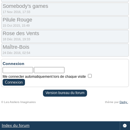
Somebody's games
17 Nov 2016, 17:33
Pilule Rouge
15 Oct 2015, 15:49
Rose des Vents
18 Déc 2016, 19:33
Maître-Bois
24 Déc 2016, 02:54
Connexion
Me connecter automatiquement lors de chaque visite
Version bureau du forum
© Les Ateliers Imaginaires
thème par
Darky
.
Index du forum