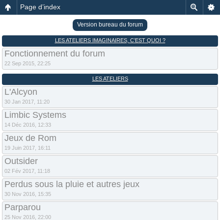
Page d’index
Version bureau du forum
LES ATELIERS IMAGINAIRES, C’EST QUOI ?
Fonctionnement du forum
22 Sep 2015, 22:25
LES ATELIERS
L'Alcyon
30 Jan 2017, 11:20
Limbic Systems
14 Déc 2016, 12:33
Jeux de Rom
19 Juin 2017, 16:11
Outsider
02 Fév 2017, 11:18
Perdus sous la pluie et autres jeux
30 Nov 2016, 15:35
Parparou
25 Nov 2016, 22:00