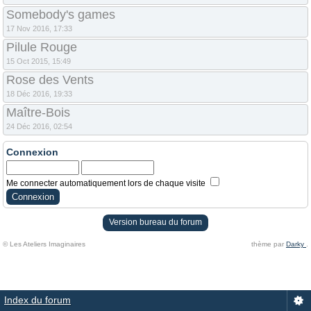
Somebody's games
17 Nov 2016, 17:33
Pilule Rouge
15 Oct 2015, 15:49
Rose des Vents
18 Déc 2016, 19:33
Maître-Bois
24 Déc 2016, 02:54
Connexion
Me connecter automatiquement lors de chaque visite
Version bureau du forum
© Les Ateliers Imaginaires
thème par
Darky
.
Index du forum