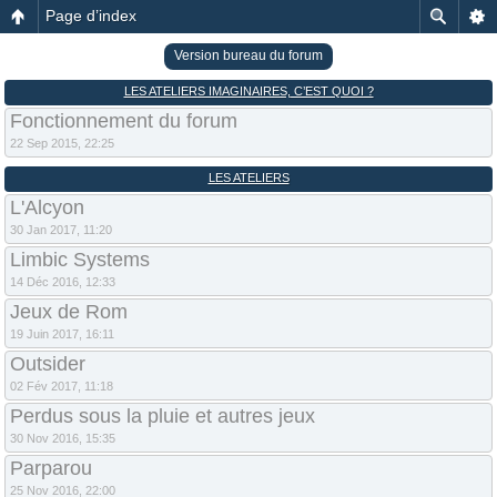
Page d’index
Version bureau du forum
LES ATELIERS IMAGINAIRES, C’EST QUOI ?
Fonctionnement du forum
22 Sep 2015, 22:25
LES ATELIERS
L'Alcyon
30 Jan 2017, 11:20
Limbic Systems
14 Déc 2016, 12:33
Jeux de Rom
19 Juin 2017, 16:11
Outsider
02 Fév 2017, 11:18
Perdus sous la pluie et autres jeux
30 Nov 2016, 15:35
Parparou
25 Nov 2016, 22:00