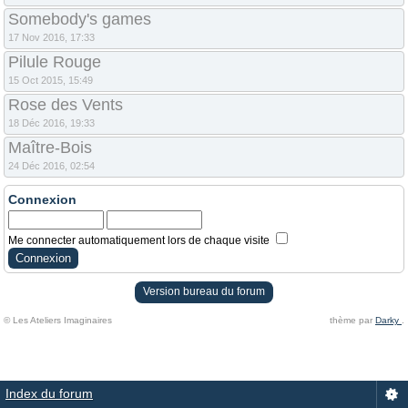
Somebody's games
17 Nov 2016, 17:33
Pilule Rouge
15 Oct 2015, 15:49
Rose des Vents
18 Déc 2016, 19:33
Maître-Bois
24 Déc 2016, 02:54
Connexion
Me connecter automatiquement lors de chaque visite
Version bureau du forum
© Les Ateliers Imaginaires
thème par
Darky
.
Index du forum