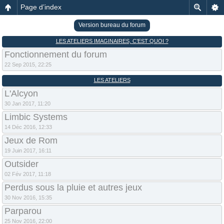
Page d’index
Version bureau du forum
LES ATELIERS IMAGINAIRES, C’EST QUOI ?
Fonctionnement du forum
22 Sep 2015, 22:25
LES ATELIERS
L'Alcyon
30 Jan 2017, 11:20
Limbic Systems
14 Déc 2016, 12:33
Jeux de Rom
19 Juin 2017, 16:11
Outsider
02 Fév 2017, 11:18
Perdus sous la pluie et autres jeux
30 Nov 2016, 15:35
Parparou
25 Nov 2016, 22:00