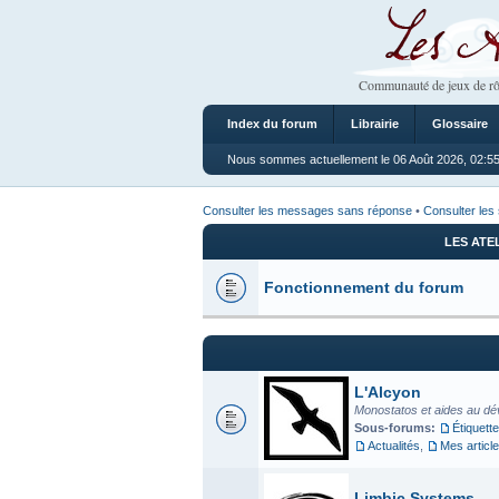
Les Ateliers
Communauté de jeux de rô
Index du forum
Librairie
Glossaire
Nous sommes actuellement le 06 Août 2026, 02:5
Consulter les messages sans réponse
•
Consulter les 
LES ATE
Fonctionnement du forum
L'Alcyon
Monostatos et aides au dé
Sous-forums:
Étiquette
Actualités
,
Mes articl
Limbic Systems