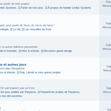
Suje
our parler de mes projets
Messag
imbic Systems
,
Parler de mes jeux
,
À propos de l'atelier Limbic Systems
Suje
nd, pour parler de Sens, du Val ou de l'actu !
Messag
xalogie
,
Le Val
,
Les nouvelles du front
Suje
 et autres folklores personnels
Messag
e in Outsider
,
Infos & articles
,
Discutons game-design
e et autres jeux
Suj
sson alias Mangelune
Messa
eux et théorie
,
Pslp, Libreté et mes autres projets
. On sait toujours pas où il est.
Suj
i les jeux publiés par Parparou
,
Parparlà les projets de Parparou
,
Messa
ge nos découvertes
s
Suj