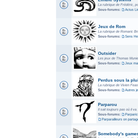
La rubrique de Frédéric, p
Sous-forums:
Actus L
Jeux de Rom
La rubrique de Romaric Bria
Sous-forums:
Sens He
Outsider
Les jeux de Thomas Munier
Sous-forums:
Jeux mad
Perdus sous la plui
La rubrique de Vivien Fea
Sous-forums:
Autres j
Parparou
Il sait toujours pas où il va
Sous-forums:
Parparic
Parparailleurs on parta
Somebody's game