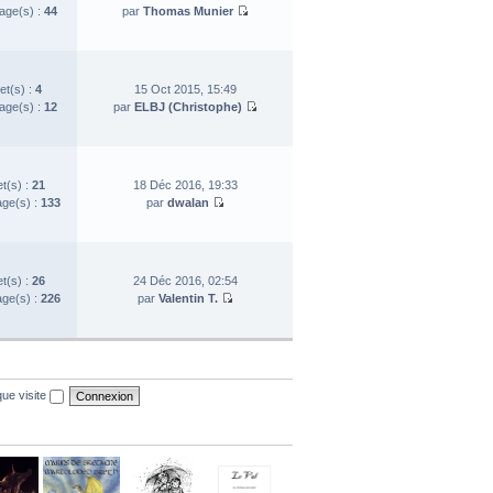
ge(s) :
44
par
Thomas Munier
et(s) :
4
15 Oct 2015, 15:49
ge(s) :
12
par
ELBJ (Christophe)
et(s) :
21
18 Déc 2016, 19:33
ge(s) :
133
par
dwalan
et(s) :
26
24 Déc 2016, 02:54
ge(s) :
226
par
Valentin T.
ue visite