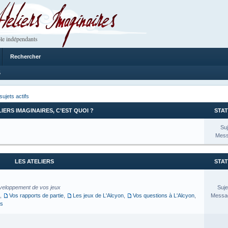
 Imaginaires
le indépendants
Rechercher
5
sujets actifs
LIERS IMAGINAIRES, C’EST QUOI ?
STAT
Suj
Mess
LES ATELIERS
STAT
veloppement de vos jeux
Suje
,
Vos rapports de partie
,
Les jeux de L'Alcyon
,
Vos questions à L'Alcyon
,
Messag
es