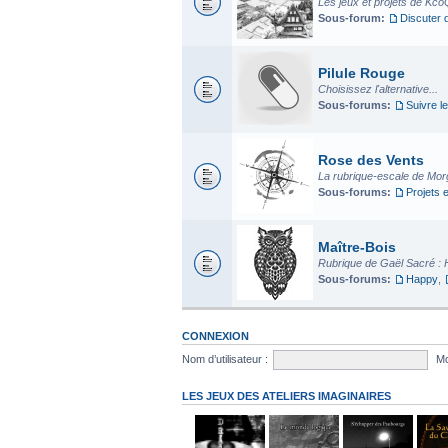
Les jeux et projets de Kco
Sous-forum:
Discuter 
Pilule Rouge
Choisissez l'alternative...
Sous-forums:
Suivre le
Rose des Vents
La rubrique-escale de Mo
Sous-forums:
Projets 
Maître-Bois
Rubrique de Gaël Sacré : 
Sous-forums:
Happy
,
CONNEXION
Nom d’utilisateur :
Mo
LES JEUX DES ATELIERS IMAGINAIRES