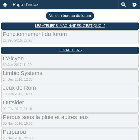
Page d’index
Version bureau du forum
LES ATELIERS IMAGINAIRES, C’EST QUOI ?
Fonctionnement du forum
22 Sep 2015, 22:25
LES ATELIERS
L'Alcyon
30 Jan 2017, 11:20
Limbic Systems
14 Déc 2016, 12:33
Jeux de Rom
19 Juin 2017, 16:11
Outsider
02 Fév 2017, 11:18
Perdus sous la pluie et autres jeux
30 Nov 2016, 15:35
Parparou
25 Nov 2016, 22:00