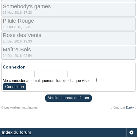
Somebody's games
17 Nov 2016, 17:33
Pilule Rouge
15 Oct 2015, 15:49
Rose des Vents
18 Déc 2016, 19:33
Maître-Bois
24 Déc 2016, 02:54
Connexion
Me connecter automatiquement lors de chaque visite
Version bureau du forum
© Les Ateliers Imaginaires
thème par
Darky
.
Index du forum