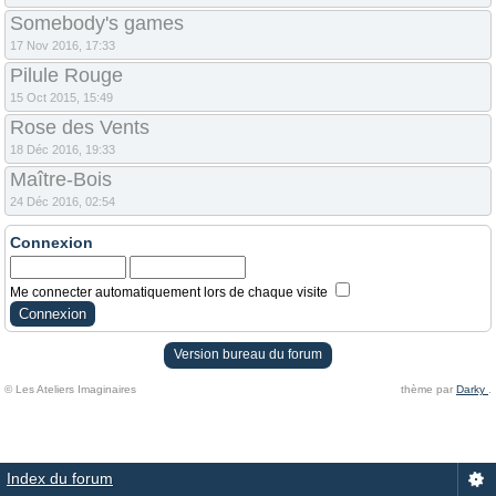
Somebody's games
17 Nov 2016, 17:33
Pilule Rouge
15 Oct 2015, 15:49
Rose des Vents
18 Déc 2016, 19:33
Maître-Bois
24 Déc 2016, 02:54
Connexion
Me connecter automatiquement lors de chaque visite
Version bureau du forum
© Les Ateliers Imaginaires
thème par
Darky
.
Index du forum