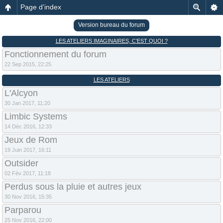
Page d’index
Version bureau du forum
LES ATELIERS IMAGINAIRES, C’EST QUOI ?
Fonctionnement du forum
22 Sep 2015, 22:25
LES ATELIERS
L'Alcyon
30 Jan 2017, 11:20
Limbic Systems
14 Déc 2016, 12:33
Jeux de Rom
19 Juin 2017, 16:11
Outsider
02 Fév 2017, 11:18
Perdus sous la pluie et autres jeux
30 Nov 2016, 15:35
Parparou
25 Nov 2016, 22:00