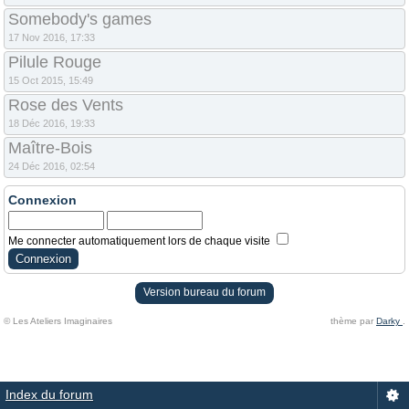
Somebody's games
17 Nov 2016, 17:33
Pilule Rouge
15 Oct 2015, 15:49
Rose des Vents
18 Déc 2016, 19:33
Maître-Bois
24 Déc 2016, 02:54
Connexion
Me connecter automatiquement lors de chaque visite
Version bureau du forum
© Les Ateliers Imaginaires
thème par
Darky
.
Index du forum