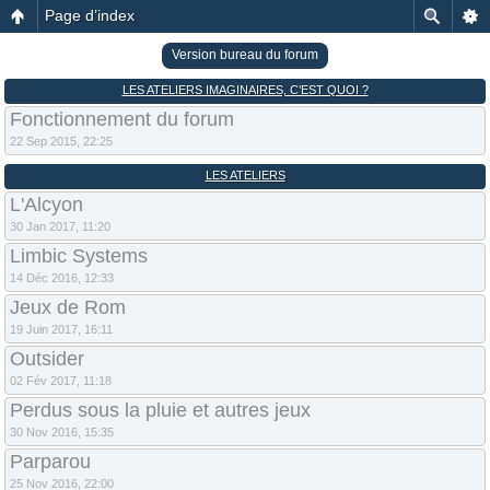
Page d’index
Version bureau du forum
LES ATELIERS IMAGINAIRES, C’EST QUOI ?
Fonctionnement du forum
22 Sep 2015, 22:25
LES ATELIERS
L'Alcyon
30 Jan 2017, 11:20
Limbic Systems
14 Déc 2016, 12:33
Jeux de Rom
19 Juin 2017, 16:11
Outsider
02 Fév 2017, 11:18
Perdus sous la pluie et autres jeux
30 Nov 2016, 15:35
Parparou
25 Nov 2016, 22:00