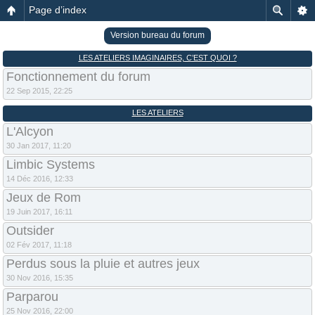
Page d’index
Version bureau du forum
LES ATELIERS IMAGINAIRES, C’EST QUOI ?
Fonctionnement du forum
22 Sep 2015, 22:25
LES ATELIERS
L'Alcyon
30 Jan 2017, 11:20
Limbic Systems
14 Déc 2016, 12:33
Jeux de Rom
19 Juin 2017, 16:11
Outsider
02 Fév 2017, 11:18
Perdus sous la pluie et autres jeux
30 Nov 2016, 15:35
Parparou
25 Nov 2016, 22:00