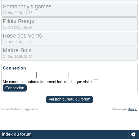
Somebody's games
17 Nov 2016, 17:33
Pilule Rouge
15 Oct 2015, 15:49
Rose des Vents
18 Déc 2016, 19:33
Maître-Bois
24 Déc 2016, 02:54
Connexion
Me connecter automatiquement lors de chaque visite
Version bureau du forum
© Les Ateliers Imaginaires
thème par
Darky
.
Index du forum