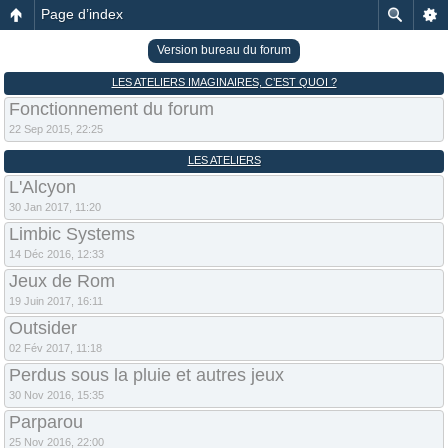
Page d’index
Version bureau du forum
LES ATELIERS IMAGINAIRES, C’EST QUOI ?
Fonctionnement du forum
22 Sep 2015, 22:25
LES ATELIERS
L'Alcyon
30 Jan 2017, 11:20
Limbic Systems
14 Déc 2016, 12:33
Jeux de Rom
19 Juin 2017, 16:11
Outsider
02 Fév 2017, 11:18
Perdus sous la pluie et autres jeux
30 Nov 2016, 15:35
Parparou
25 Nov 2016, 22:00