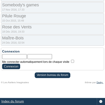
Somebody's games
17 Nov 2016, 17:33
Pilule Rouge
15 Oct 2015, 15:49
Rose des Vents
18 Déc 2016, 19:33
Maître-Bois
24 Déc 2016, 02:54
Connexion
Me connecter automatiquement lors de chaque visite
Version bureau du forum
© Les Ateliers Imaginaires
thème par
Darky
.
Index du forum