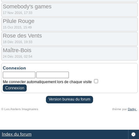
Somebody's games
17 Nov 2016, 17:33
Pilule Rouge
15 Oct 2015, 15:49
Rose des Vents
18 Déc 2016, 19:33
Maître-Bois
24 Déc 2016, 02:54
Connexion
Me connecter automatiquement lors de chaque visite
Version bureau du forum
© Les Ateliers Imaginaires
thème par
Darky
.
Index du forum