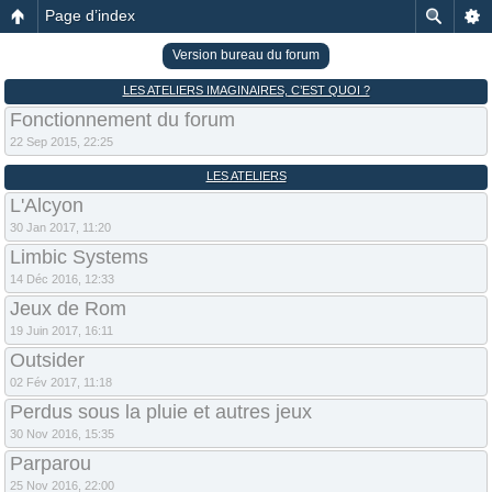
Page d’index
Version bureau du forum
LES ATELIERS IMAGINAIRES, C’EST QUOI ?
Fonctionnement du forum
22 Sep 2015, 22:25
LES ATELIERS
L'Alcyon
30 Jan 2017, 11:20
Limbic Systems
14 Déc 2016, 12:33
Jeux de Rom
19 Juin 2017, 16:11
Outsider
02 Fév 2017, 11:18
Perdus sous la pluie et autres jeux
30 Nov 2016, 15:35
Parparou
25 Nov 2016, 22:00