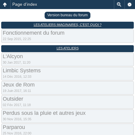
Page d’index
Version bureau du forum
LES ATELIERS IMAGINAIRES, C’EST QUOI ?
Fonctionnement du forum
22 Sep 2015, 22:25
LES ATELIERS
L'Alcyon
30 Jan 2017, 11:20
Limbic Systems
14 Déc 2016, 12:33
Jeux de Rom
19 Juin 2017, 16:11
Outsider
02 Fév 2017, 11:18
Perdus sous la pluie et autres jeux
30 Nov 2016, 15:35
Parparou
25 Nov 2016, 22:00