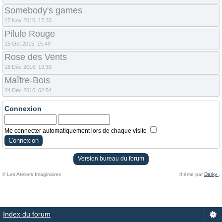
Somebody's games
17 Nov 2016, 17:33
Pilule Rouge
15 Oct 2015, 15:49
Rose des Vents
18 Déc 2016, 19:33
Maître-Bois
24 Déc 2016, 02:54
Connexion
Me connecter automatiquement lors de chaque visite
Version bureau du forum
© Les Ateliers Imaginaires
thème par
Darky
.
Index du forum