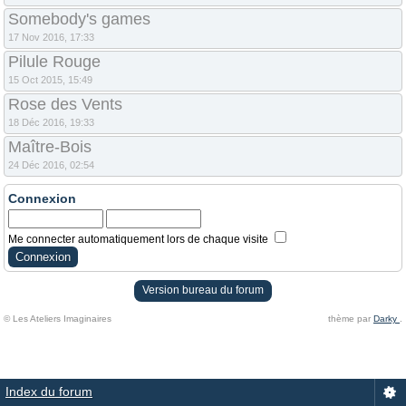
Somebody's games
17 Nov 2016, 17:33
Pilule Rouge
15 Oct 2015, 15:49
Rose des Vents
18 Déc 2016, 19:33
Maître-Bois
24 Déc 2016, 02:54
Connexion
Me connecter automatiquement lors de chaque visite
Version bureau du forum
© Les Ateliers Imaginaires
thème par
Darky
.
Index du forum