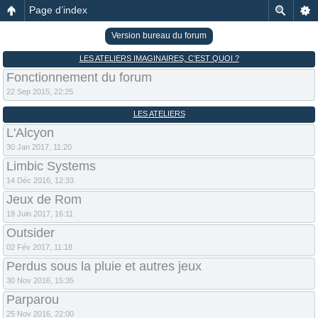
Page d’index
Version bureau du forum
LES ATELIERS IMAGINAIRES, C’EST QUOI ?
Fonctionnement du forum
22 Sep 2015, 22:25
LES ATELIERS
L'Alcyon
30 Jan 2017, 11:20
Limbic Systems
14 Déc 2016, 12:33
Jeux de Rom
19 Juin 2017, 16:11
Outsider
02 Fév 2017, 11:18
Perdus sous la pluie et autres jeux
30 Nov 2016, 15:35
Parparou
25 Nov 2016, 22:00