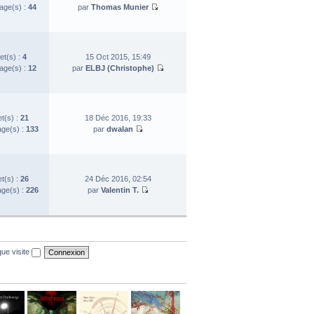
ge(s) :
44
par
Thomas Munier
et(s) :
4
15 Oct 2015, 15:49
ge(s) :
12
par
ELBJ (Christophe)
et(s) :
21
18 Déc 2016, 19:33
ge(s) :
133
par
dwalan
et(s) :
26
24 Déc 2016, 02:54
ge(s) :
226
par
Valentin T.
ue visite