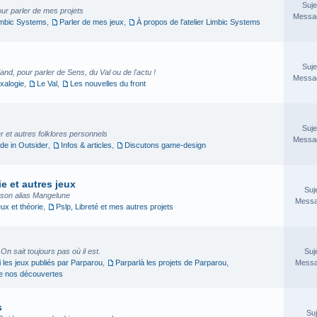
Suje
our parler de mes projets
Messag
imbic Systems
,
Parler de mes jeux
,
À propos de l'atelier Limbic Systems
Suje
nd, pour parler de Sens, du Val ou de l'actu !
Messag
xalogie
,
Le Val
,
Les nouvelles du front
Suje
 et autres folklores personnels
Messag
e in Outsider
,
Infos & articles
,
Discutons game-design
e et autres jeux
Suj
sson alias Mangelune
Messa
eux et théorie
,
Pslp, Libreté et mes autres projets
. On sait toujours pas où il est.
Suj
i les jeux publiés par Parparou
,
Parparlà les projets de Parparou
,
Messa
ge nos découvertes
s
Suj