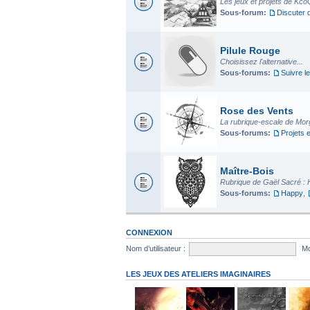
Les jeux et projets de Kco
Sous-forum:
Discuter 
Pilule Rouge
Choisissez l'alternative...
Sous-forums:
Suivre le
Rose des Vents
La rubrique-escale de Mo
Sous-forums:
Projets 
Maître-Bois
Rubrique de Gaël Sacré : 
Sous-forums:
Happy
,
CONNEXION
Nom d’utilisateur :
Mo
LES JEUX DES ATELIERS IMAGINAIRES