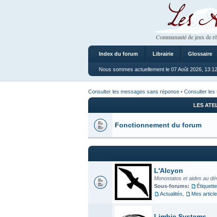
Les Ateliers
Communauté de jeux de rô
Index du forum
Librairie
Glossaire
Nous sommes actuellement le 07 Août 2026, 13:1
Consulter les messages sans réponse
•
Consulter les 
LES ATE
Fonctionnement du forum
L'Alcyon
Monostatos et aides au dé
Sous-forums:
Étiquette
Actualités
,
Mes articl
Limbic Systems