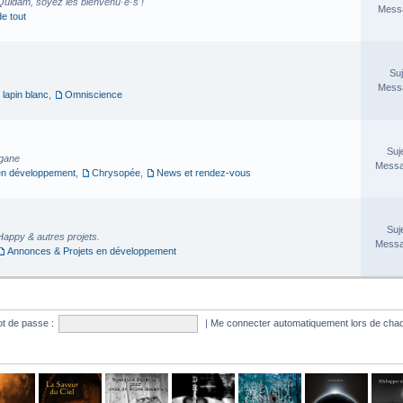
Quidam, soyez les bienvenu·e·s !
Messa
de tout
Suj
Messa
 lapin blanc
,
Omniscience
Suj
rgane
Messa
en développement
,
Chrysopée
,
News et rendez-vous
Suj
Happy & autres projets.
Messa
Annonces & Projets en développement
t de passe :
|
Me connecter automatiquement lors de chaq