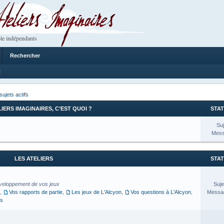
 Imaginaires
le indépendants
Rechercher
2
sujets actifs
LIERS IMAGINAIRES, C’EST QUOI ?
STAT
Suj
Mess
LES ATELIERS
STAT
veloppement de vos jeux
Suje
,
Vos rapports de partie
,
Les jeux de L'Alcyon
,
Vos questions à L'Alcyon
,
Messag
es