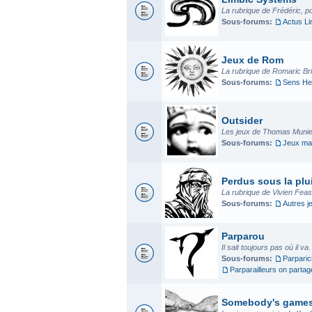
La rubrique de Frédéric, p
Sous-forums:
Actus L
Jeux de Rom
La rubrique de Romaric Bria
Sous-forums:
Sens He
Outsider
Les jeux de Thomas Munier
Sous-forums:
Jeux mad
Perdus sous la plui
La rubrique de Vivien Fea
Sous-forums:
Autres j
Parparou
Il sait toujours pas où il va
Sous-forums:
Parparic
Parparailleurs on parta
Somebody's game