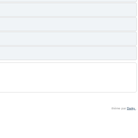
thème par
Darky
.