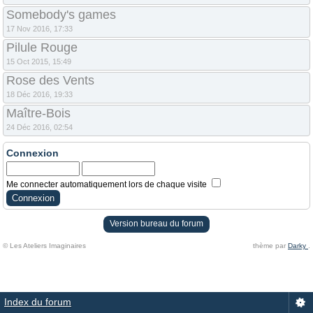
Somebody's games
17 Nov 2016, 17:33
Pilule Rouge
15 Oct 2015, 15:49
Rose des Vents
18 Déc 2016, 19:33
Maître-Bois
24 Déc 2016, 02:54
Connexion
Me connecter automatiquement lors de chaque visite
Version bureau du forum
© Les Ateliers Imaginaires
thème par
Darky
.
Index du forum