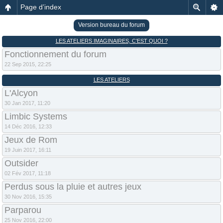
Page d’index
Version bureau du forum
LES ATELIERS IMAGINAIRES, C’EST QUOI ?
Fonctionnement du forum
22 Sep 2015, 22:25
LES ATELIERS
L'Alcyon
30 Jan 2017, 11:20
Limbic Systems
14 Déc 2016, 12:33
Jeux de Rom
19 Juin 2017, 16:11
Outsider
02 Fév 2017, 11:18
Perdus sous la pluie et autres jeux
30 Nov 2016, 15:35
Parparou
25 Nov 2016, 22:00