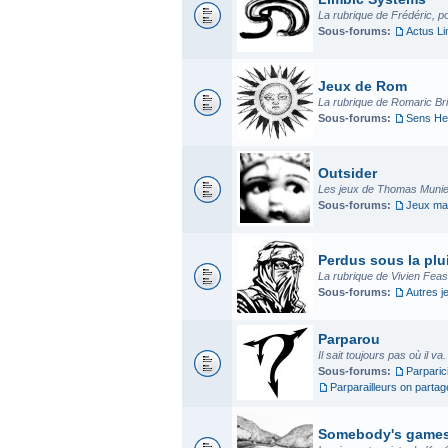
La rubrique de Frédéric, p
Sous-forums:
Actus L
Jeux de Rom
La rubrique de Romaric Bria
Sous-forums:
Sens He
Outsider
Les jeux de Thomas Munier
Sous-forums:
Jeux mad
Perdus sous la plui
La rubrique de Vivien Fea
Sous-forums:
Autres j
Parparou
Il sait toujours pas où il va
Sous-forums:
Parparic
Parparailleurs on parta
Somebody's game