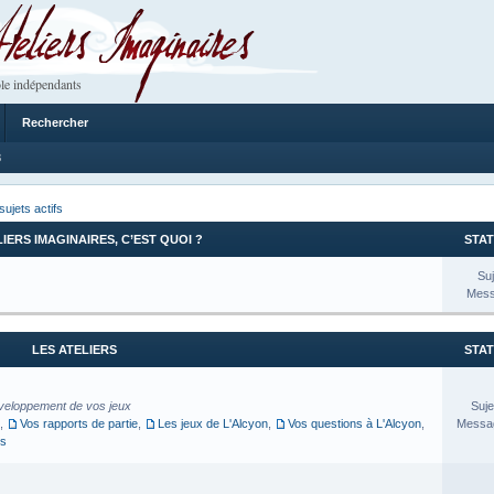
 Imaginaires
le indépendants
Rechercher
8
sujets actifs
LIERS IMAGINAIRES, C’EST QUOI ?
STAT
Suj
Mess
LES ATELIERS
STAT
veloppement de vos jeux
Suje
,
Vos rapports de partie
,
Les jeux de L'Alcyon
,
Vos questions à L'Alcyon
,
Messag
es