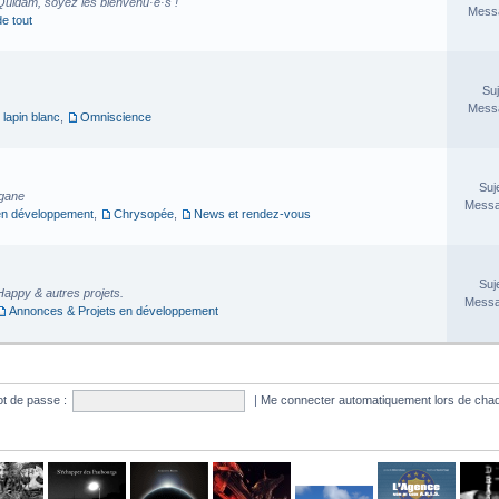
Quidam, soyez les bienvenu·e·s !
Messa
de tout
Suj
Messa
 lapin blanc
,
Omniscience
Suj
rgane
Messa
en développement
,
Chrysopée
,
News et rendez-vous
Suj
Happy & autres projets.
Messa
Annonces & Projets en développement
t de passe :
|
Me connecter automatiquement lors de chaq