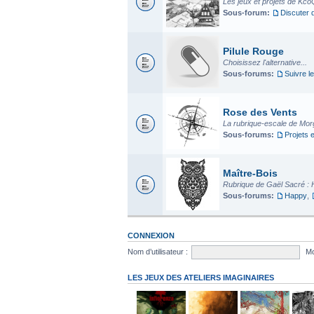
Les jeux et projets de Kco
Sous-forum:
Discuter 
Pilule Rouge
Choisissez l'alternative...
Sous-forums:
Suivre le
Rose des Vents
La rubrique-escale de Mo
Sous-forums:
Projets 
Maître-Bois
Rubrique de Gaël Sacré : 
Sous-forums:
Happy
,
CONNEXION
Nom d’utilisateur :
Mo
LES JEUX DES ATELIERS IMAGINAIRES