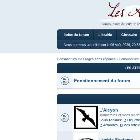
Les Ateliers
Communauté de jeux de rô
Index du forum
Librairie
Glossaire
Nous sommes actuellement le 06 Août 2026, 20:5
Consulter les messages sans réponse
•
Consulter les 
LES ATE
Fonctionnement du forum
L'Alcyon
Monostatos et aides au dé
Sous-forums:
Étiquette
Actualités
,
Mes articl
Limbic Systems