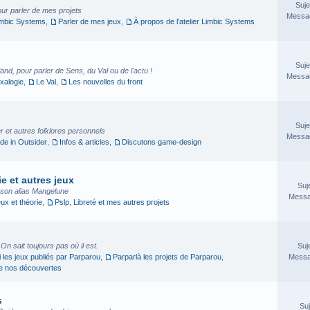
Suje
our parler de mes projets
Messag
imbic Systems
,
Parler de mes jeux
,
À propos de l'atelier Limbic Systems
Suje
nd, pour parler de Sens, du Val ou de l'actu !
Messag
xalogie
,
Le Val
,
Les nouvelles du front
Suje
 et autres folklores personnels
Messag
e in Outsider
,
Infos & articles
,
Discutons game-design
e et autres jeux
Suj
sson alias Mangelune
Messa
eux et théorie
,
Pslp, Libreté et mes autres projets
. On sait toujours pas où il est.
Suj
i les jeux publiés par Parparou
,
Parparlà les projets de Parparou
,
Messa
ge nos découvertes
s
Suj