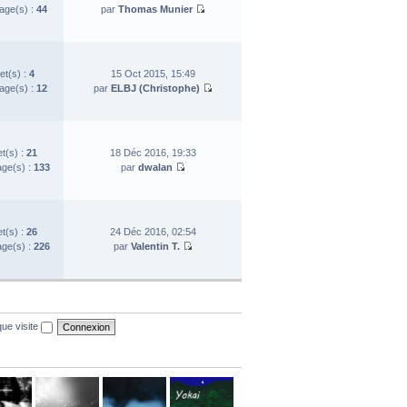
ge(s) :
44
par
Thomas Munier
et(s) :
4
15 Oct 2015, 15:49
ge(s) :
12
par
ELBJ (Christophe)
et(s) :
21
18 Déc 2016, 19:33
ge(s) :
133
par
dwalan
et(s) :
26
24 Déc 2016, 02:54
ge(s) :
226
par
Valentin T.
ue visite