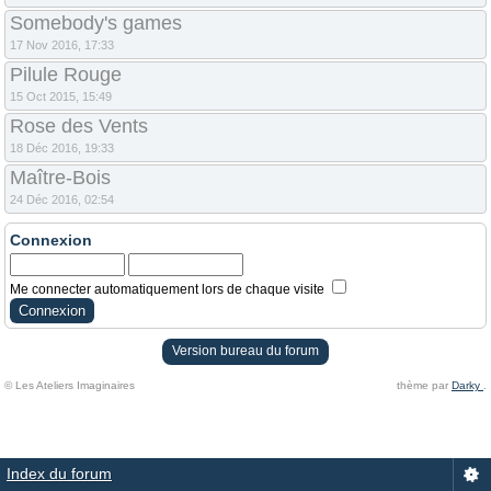
Somebody's games
17 Nov 2016, 17:33
Pilule Rouge
15 Oct 2015, 15:49
Rose des Vents
18 Déc 2016, 19:33
Maître-Bois
24 Déc 2016, 02:54
Connexion
Me connecter automatiquement lors de chaque visite
Version bureau du forum
© Les Ateliers Imaginaires
thème par
Darky
.
Index du forum