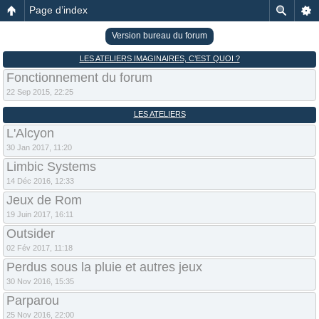
Page d’index
Version bureau du forum
LES ATELIERS IMAGINAIRES, C’EST QUOI ?
Fonctionnement du forum
22 Sep 2015, 22:25
LES ATELIERS
L'Alcyon
30 Jan 2017, 11:20
Limbic Systems
14 Déc 2016, 12:33
Jeux de Rom
19 Juin 2017, 16:11
Outsider
02 Fév 2017, 11:18
Perdus sous la pluie et autres jeux
30 Nov 2016, 15:35
Parparou
25 Nov 2016, 22:00