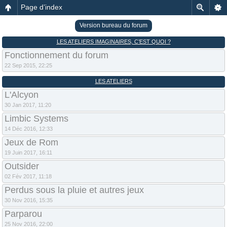
Page d’index
Version bureau du forum
LES ATELIERS IMAGINAIRES, C’EST QUOI ?
Fonctionnement du forum
22 Sep 2015, 22:25
LES ATELIERS
L'Alcyon
30 Jan 2017, 11:20
Limbic Systems
14 Déc 2016, 12:33
Jeux de Rom
19 Juin 2017, 16:11
Outsider
02 Fév 2017, 11:18
Perdus sous la pluie et autres jeux
30 Nov 2016, 15:35
Parparou
25 Nov 2016, 22:00