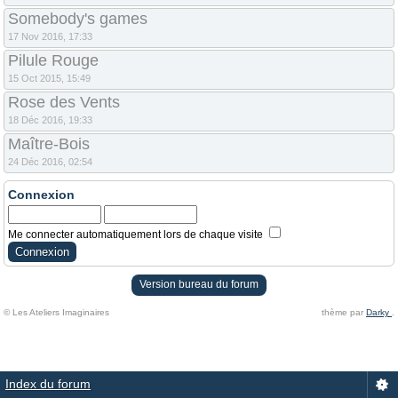
Somebody's games
17 Nov 2016, 17:33
Pilule Rouge
15 Oct 2015, 15:49
Rose des Vents
18 Déc 2016, 19:33
Maître-Bois
24 Déc 2016, 02:54
Connexion
Me connecter automatiquement lors de chaque visite
Version bureau du forum
© Les Ateliers Imaginaires
thème par
Darky
.
Index du forum