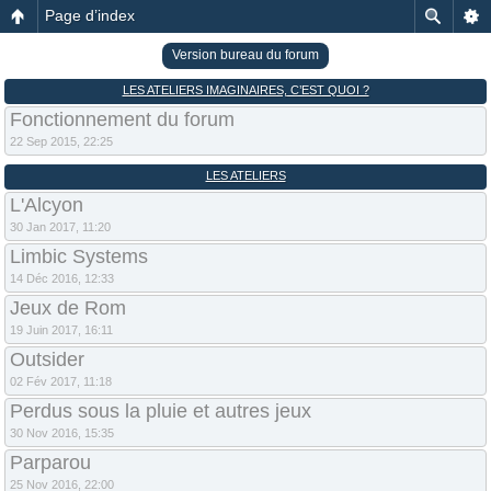
Page d’index
Version bureau du forum
LES ATELIERS IMAGINAIRES, C’EST QUOI ?
Fonctionnement du forum
22 Sep 2015, 22:25
LES ATELIERS
L'Alcyon
30 Jan 2017, 11:20
Limbic Systems
14 Déc 2016, 12:33
Jeux de Rom
19 Juin 2017, 16:11
Outsider
02 Fév 2017, 11:18
Perdus sous la pluie et autres jeux
30 Nov 2016, 15:35
Parparou
25 Nov 2016, 22:00