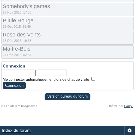
Somebody's games
17 Nov 2016, 17:33
Pilule Rouge
15 Oct 2015, 15:49
Rose des Vents
18 Déc 2016, 19:33
Maître-Bois
24 Déc 2016, 02:54
Connexion
Me connecter automatiquement lors de chaque visite
Version bureau du forum
© Les Ateliers Imaginaires
thème par
Darky
.
Index du forum