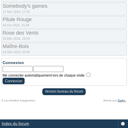
Somebody's games
17 Nov 2016, 17:33
Pilule Rouge
15 Oct 2015, 15:49
Rose des Vents
18 Déc 2016, 19:33
Maître-Bois
24 Déc 2016, 02:54
Connexion
Me connecter automatiquement lors de chaque visite
Version bureau du forum
© Les Ateliers Imaginaires
thème par
Darky
.
Index du forum