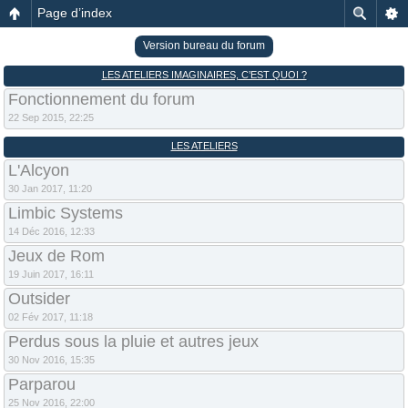
Page d’index
Version bureau du forum
LES ATELIERS IMAGINAIRES, C’EST QUOI ?
Fonctionnement du forum
22 Sep 2015, 22:25
LES ATELIERS
L'Alcyon
30 Jan 2017, 11:20
Limbic Systems
14 Déc 2016, 12:33
Jeux de Rom
19 Juin 2017, 16:11
Outsider
02 Fév 2017, 11:18
Perdus sous la pluie et autres jeux
30 Nov 2016, 15:35
Parparou
25 Nov 2016, 22:00