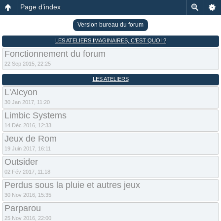
Page d’index
Version bureau du forum
LES ATELIERS IMAGINAIRES, C’EST QUOI ?
Fonctionnement du forum
22 Sep 2015, 22:25
LES ATELIERS
L'Alcyon
30 Jan 2017, 11:20
Limbic Systems
14 Déc 2016, 12:33
Jeux de Rom
19 Juin 2017, 16:11
Outsider
02 Fév 2017, 11:18
Perdus sous la pluie et autres jeux
30 Nov 2016, 15:35
Parparou
25 Nov 2016, 22:00