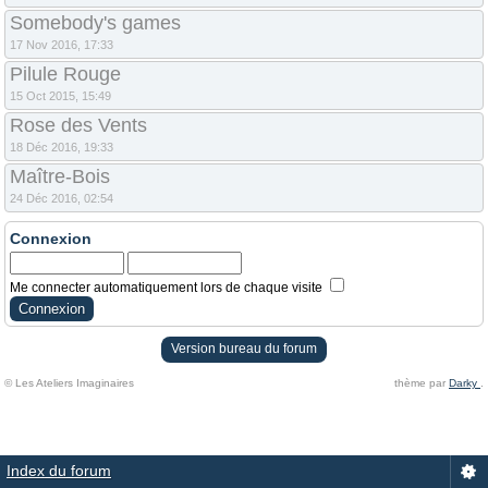
Somebody's games
17 Nov 2016, 17:33
Pilule Rouge
15 Oct 2015, 15:49
Rose des Vents
18 Déc 2016, 19:33
Maître-Bois
24 Déc 2016, 02:54
Connexion
Me connecter automatiquement lors de chaque visite
Version bureau du forum
© Les Ateliers Imaginaires
thème par
Darky
.
Index du forum