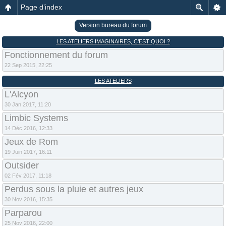
Page d’index
Version bureau du forum
LES ATELIERS IMAGINAIRES, C’EST QUOI ?
Fonctionnement du forum
22 Sep 2015, 22:25
LES ATELIERS
L'Alcyon
30 Jan 2017, 11:20
Limbic Systems
14 Déc 2016, 12:33
Jeux de Rom
19 Juin 2017, 16:11
Outsider
02 Fév 2017, 11:18
Perdus sous la pluie et autres jeux
30 Nov 2016, 15:35
Parparou
25 Nov 2016, 22:00