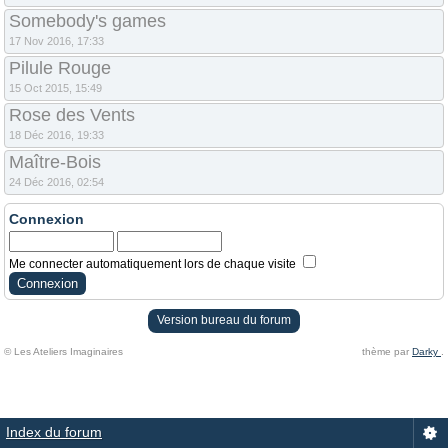
Somebody's games
17 Nov 2016, 17:33
Pilule Rouge
15 Oct 2015, 15:49
Rose des Vents
18 Déc 2016, 19:33
Maître-Bois
24 Déc 2016, 02:54
Connexion
Me connecter automatiquement lors de chaque visite
Version bureau du forum
© Les Ateliers Imaginaires
thème par
Darky
.
Index du forum