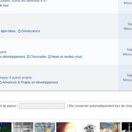
Quidam, soyez les bienvenu·e·s !
Messa
de tout
Suj
Messa
 lapin blanc
,
Omniscience
Suj
rgane
Messa
en développement
,
Chrysopée
,
News et rendez-vous
Suj
Happy & autres projets.
Messa
Annonces & Projets en développement
t de passe :
|
Me connecter automatiquement lors de chaq