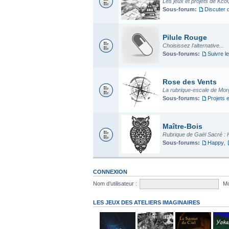
Les jeux et projets de Kco
Sous-forum:
Discuter 
Pilule Rouge
Choisissez l'alternative...
Sous-forums:
Suivre le
Rose des Vents
La rubrique-escale de Mo
Sous-forums:
Projets 
Maître-Bois
Rubrique de Gaël Sacré : 
Sous-forums:
Happy
,
CONNEXION
Nom d’utilisateur :
Mo
LES JEUX DES ATELIERS IMAGINAIRES