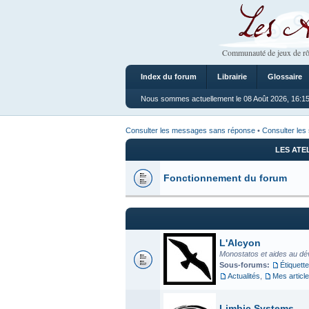
Les Ateliers
Communauté de jeux de rô
Index du forum
Librairie
Glossaire
Nous sommes actuellement le 08 Août 2026, 16:1
Consulter les messages sans réponse
•
Consulter les 
LES ATE
Fonctionnement du forum
L'Alcyon
Monostatos et aides au dé
Sous-forums:
Étiquette
Actualités
,
Mes articl
Limbic Systems