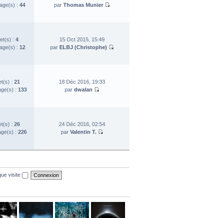
ge(s) :
44
par
Thomas Munier
et(s) :
4
15 Oct 2015, 15:49
ge(s) :
12
par
ELBJ (Christophe)
et(s) :
21
18 Déc 2016, 19:33
ge(s) :
133
par
dwalan
et(s) :
26
24 Déc 2016, 02:54
ge(s) :
226
par
Valentin T.
ue visite