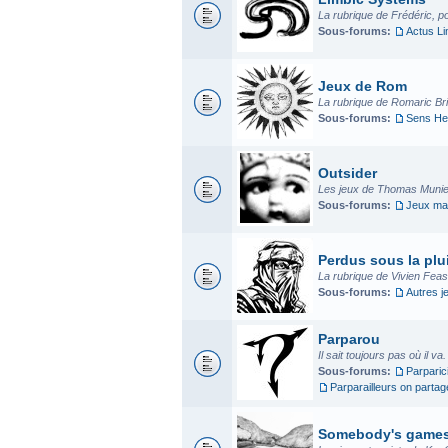
La rubrique de Frédéric, p
Sous-forums:
Actus L
Jeux de Rom
La rubrique de Romaric Bria
Sous-forums:
Sens He
Outsider
Les jeux de Thomas Munier
Sous-forums:
Jeux mad
Perdus sous la plui
La rubrique de Vivien Fea
Sous-forums:
Autres j
Parparou
Il sait toujours pas où il va
Sous-forums:
Parparic
Parparailleurs on parta
Somebody's game