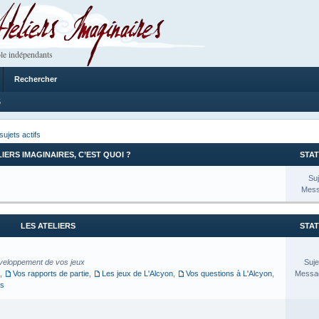
 Imaginaires
le indépendants
Rechercher
5
sujets actifs
LIERS IMAGINAIRES, C’EST QUOI ?
STAT
Suj
Mess
LES ATELIERS
STAT
veloppement de vos jeux
Suje
,
Vos rapports de partie
,
Les jeux de L'Alcyon
,
Vos questions à L'Alcyon
,
Messag
es