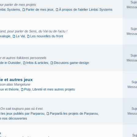
Suje
our parler de mes projets
Messag
imbic Systems
,
Parler de mes jeux
,
À propos de l'atelier Limbic Systems
Suje
nd, pour parler de Sens, du Val ou de l'actu !
Messag
xalogie
,
Le Val
,
Les nouvelles du front
Suje
 et autres folklores personnels
Messag
e in Outsider
,
Infos & articles
,
Discutons game-design
e et autres jeux
Suj
sson alias Mangelune
Messa
eux et théorie
,
Pslp, Libreté et mes autres projets
. On sait toujours pas où il est.
Suj
i les jeux publiés par Parparou
,
Parparlà les projets de Parparou
,
Messa
ge nos découvertes
s
Suj