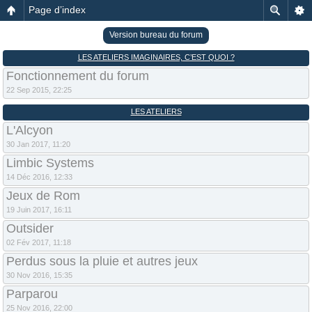
Page d’index
Version bureau du forum
LES ATELIERS IMAGINAIRES, C’EST QUOI ?
Fonctionnement du forum
22 Sep 2015, 22:25
LES ATELIERS
L'Alcyon
30 Jan 2017, 11:20
Limbic Systems
14 Déc 2016, 12:33
Jeux de Rom
19 Juin 2017, 16:11
Outsider
02 Fév 2017, 11:18
Perdus sous la pluie et autres jeux
30 Nov 2016, 15:35
Parparou
25 Nov 2016, 22:00