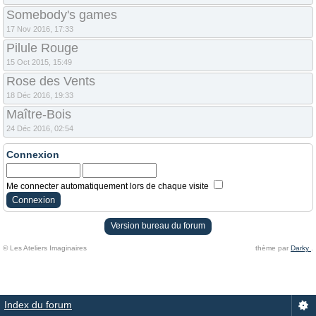
Somebody's games
17 Nov 2016, 17:33
Pilule Rouge
15 Oct 2015, 15:49
Rose des Vents
18 Déc 2016, 19:33
Maître-Bois
24 Déc 2016, 02:54
Connexion
Me connecter automatiquement lors de chaque visite
Version bureau du forum
© Les Ateliers Imaginaires
thème par
Darky
.
Index du forum