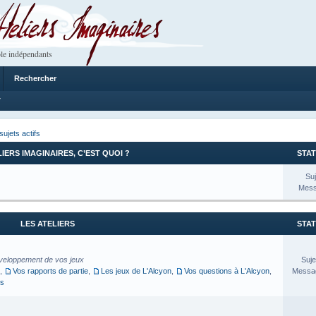
 Imaginaires
le indépendants
Rechercher
7
sujets actifs
LIERS IMAGINAIRES, C’EST QUOI ?
STAT
Suj
Mess
LES ATELIERS
STAT
veloppement de vos jeux
Suje
,
Vos rapports de partie
,
Les jeux de L'Alcyon
,
Vos questions à L'Alcyon
,
Messag
es