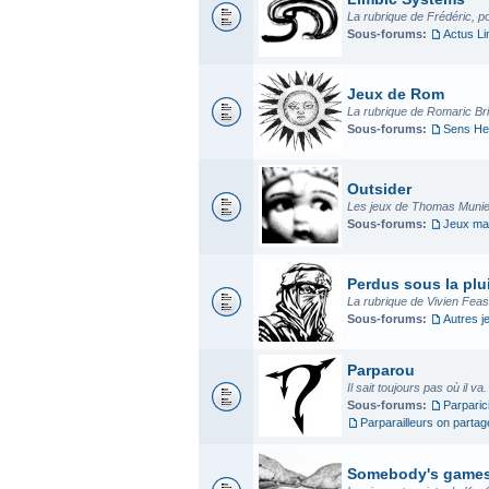
La rubrique de Frédéric, p
Sous-forums:
Actus L
Jeux de Rom
La rubrique de Romaric Bria
Sous-forums:
Sens He
Outsider
Les jeux de Thomas Munier
Sous-forums:
Jeux mad
Perdus sous la plui
La rubrique de Vivien Fea
Sous-forums:
Autres j
Parparou
Il sait toujours pas où il va
Sous-forums:
Parparic
Parparailleurs on parta
Somebody's game