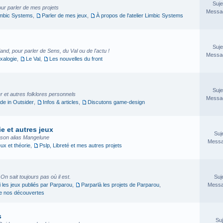
Suje
our parler de mes projets
Messag
imbic Systems
,
Parler de mes jeux
,
À propos de l'atelier Limbic Systems
Suje
nd, pour parler de Sens, du Val ou de l'actu !
Messag
xalogie
,
Le Val
,
Les nouvelles du front
Suje
 et autres folklores personnels
Messag
e in Outsider
,
Infos & articles
,
Discutons game-design
e et autres jeux
Suj
sson alias Mangelune
Messa
eux et théorie
,
Pslp, Libreté et mes autres projets
. On sait toujours pas où il est.
Suj
i les jeux publiés par Parparou
,
Parparlà les projets de Parparou
,
Messa
ge nos découvertes
s
Suj