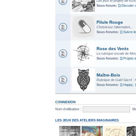
Les jeux et projets de Kco
Sous-forum:
Discuter 
Pilule Rouge
Choisissez l'alternative...
Sous-forums:
Suivre le
Rose des Vents
La rubrique-escale de Mo
Sous-forums:
Projets 
Maître-Bois
Rubrique de Gaël Sacré : 
Sous-forums:
Happy
,
CONNEXION
Nom d’utilisateur :
Mo
LES JEUX DES ATELIERS IMAGINAIRES