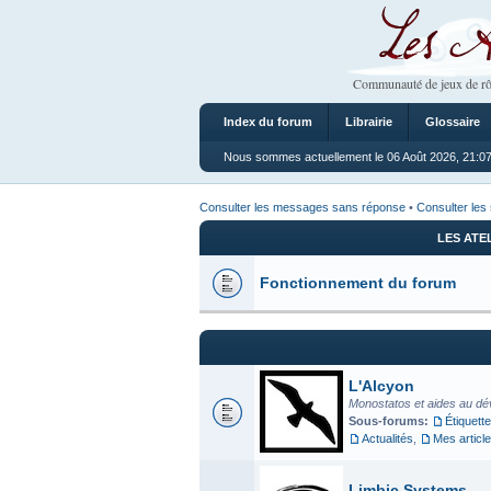
Les Ateliers
Communauté de jeux de rô
Index du forum
Librairie
Glossaire
Nous sommes actuellement le 06 Août 2026, 21:0
Consulter les messages sans réponse
•
Consulter les 
LES ATE
Fonctionnement du forum
L'Alcyon
Monostatos et aides au dé
Sous-forums:
Étiquette
Actualités
,
Mes articl
Limbic Systems