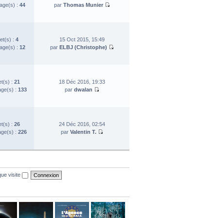
ge(s) :
44
par
Thomas Munier
et(s) :
4
15 Oct 2015, 15:49
ge(s) :
12
par
ELBJ (Christophe)
et(s) :
21
18 Déc 2016, 19:33
ge(s) :
133
par
dwalan
et(s) :
26
24 Déc 2016, 02:54
ge(s) :
226
par
Valentin T.
ue visite