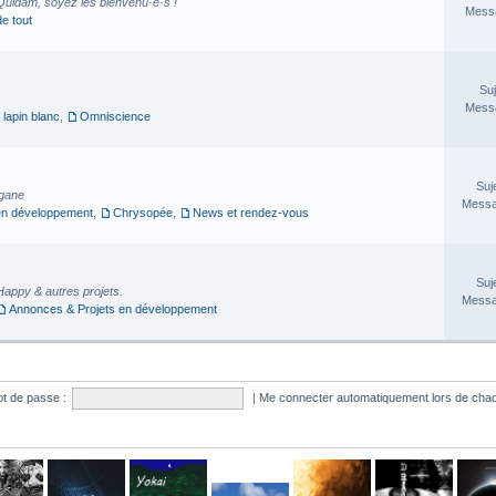
Quidam, soyez les bienvenu·e·s !
Messa
de tout
Suj
Messa
 lapin blanc
,
Omniscience
Suj
rgane
Messa
en développement
,
Chrysopée
,
News et rendez-vous
Suj
Happy & autres projets.
Messa
Annonces & Projets en développement
t de passe :
|
Me connecter automatiquement lors de chaq