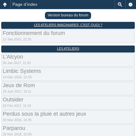
Page d’index
Version bureau du forum
LES ATELIERS IMAGINAIRES, C’EST QUOI ?
Fonctionnement du forum
22 Sep 2015, 22:25
LES ATELIERS
L'Alcyon
30 Jan 2017, 11:20
Limbic Systems
14 Déc 2016, 12:33
Jeux de Rom
19 Juin 2017, 16:11
Outsider
02 Fév 2017, 11:18
Perdus sous la pluie et autres jeux
30 Nov 2016, 15:35
Parparou
25 Nov 2016, 22:00