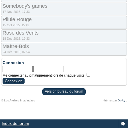
Somebody's games
17 Nov 2016, 17:33
Pilule Rouge
15 Oct 2015, 15:49
Rose des Vents
18 Déc 2016, 19:33
Maître-Bois
24 Déc 2016, 02:54
Connexion
Me connecter automatiquement lors de chaque visite
Version bureau du forum
© Les Ateliers Imaginaires
thème par
Darky
.
Index du forum