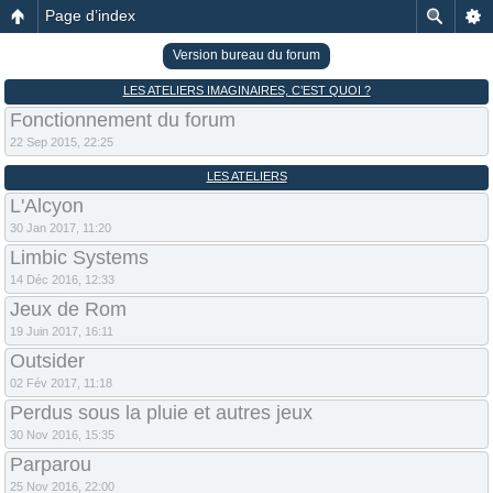
Page d’index
Version bureau du forum
LES ATELIERS IMAGINAIRES, C’EST QUOI ?
Fonctionnement du forum
22 Sep 2015, 22:25
LES ATELIERS
L'Alcyon
30 Jan 2017, 11:20
Limbic Systems
14 Déc 2016, 12:33
Jeux de Rom
19 Juin 2017, 16:11
Outsider
02 Fév 2017, 11:18
Perdus sous la pluie et autres jeux
30 Nov 2016, 15:35
Parparou
25 Nov 2016, 22:00