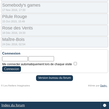
Somebody's games
17 Nov 2016, 17:33
Pilule Rouge
15 Oct 2015, 15:49
Rose des Vents
18 Déc 2016, 19:33
Maître-Bois
24 Déc 2016, 02:54
Connexion
Me connecter automatiquement lors de chaque visite
Version bureau du forum
© Les Ateliers Imaginaires
thème par
Darky
.
Index du forum