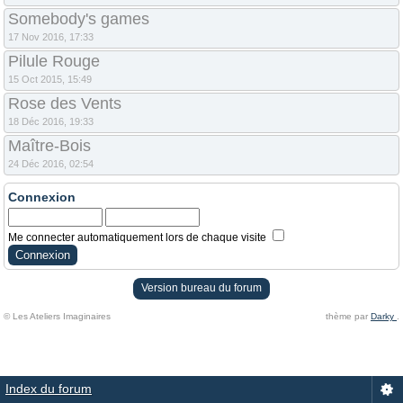
Somebody's games
17 Nov 2016, 17:33
Pilule Rouge
15 Oct 2015, 15:49
Rose des Vents
18 Déc 2016, 19:33
Maître-Bois
24 Déc 2016, 02:54
Connexion
Me connecter automatiquement lors de chaque visite
Version bureau du forum
© Les Ateliers Imaginaires
thème par
Darky
.
Index du forum