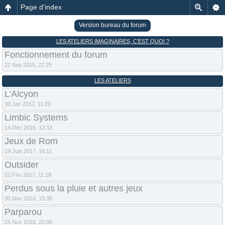
Page d’index
Version bureau du forum
LES ATELIERS IMAGINAIRES, C’EST QUOI ?
Fonctionnement du forum
22 Sep 2015, 22:25
LES ATELIERS
L'Alcyon
30 Jan 2017, 11:20
Limbic Systems
14 Déc 2016, 12:33
Jeux de Rom
19 Juin 2017, 16:11
Outsider
02 Fév 2017, 11:18
Perdus sous la pluie et autres jeux
30 Nov 2016, 15:35
Parparou
25 Nov 2016, 22:00