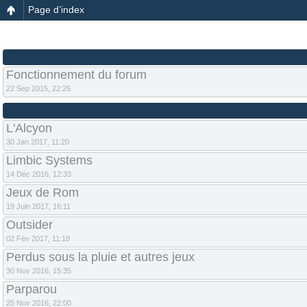
Page d’index
Fonctionnement du forum
22 Sep 2015, 22:25
L'Alcyon
30 Jan 2017, 11:20
Limbic Systems
14 Déc 2016, 12:33
Jeux de Rom
19 Juin 2017, 16:11
Outsider
02 Fév 2017, 11:18
Perdus sous la pluie et autres jeux
30 Nov 2016, 15:35
Parparou
25 Nov 2016, 22:00