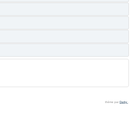
thème par
Darky
.