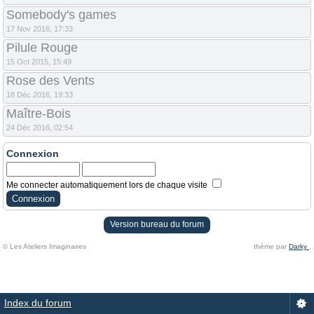
Somebody's games
17 Nov 2016, 17:33
Pilule Rouge
15 Oct 2015, 15:49
Rose des Vents
18 Déc 2016, 19:33
Maître-Bois
24 Déc 2016, 02:54
Connexion
Me connecter automatiquement lors de chaque visite
Version bureau du forum
© Les Ateliers Imaginaires
thème par
Darky
.
Index du forum