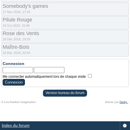
Somebody's games
17 Nov 2016, 17:33
Pilule Rouge
15 Oct 2015, 15:49
Rose des Vents
18 Déc 2016, 19:33
Maître-Bois
24 Déc 2016, 02:54
Connexion
Me connecter automatiquement lors de chaque visite
Version bureau du forum
© Les Ateliers Imaginaires
thème par
Darky
.
Index du forum