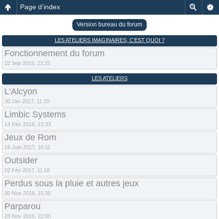
Page d’index
Version bureau du forum
LES ATELIERS IMAGINAIRES, C’EST QUOI ?
Fonctionnement du forum
22 Sep 2015, 22:25
LES ATELIERS
L'Alcyon
30 Jan 2017, 11:20
Limbic Systems
14 Déc 2016, 12:33
Jeux de Rom
19 Juin 2017, 16:11
Outsider
02 Fév 2017, 11:18
Perdus sous la pluie et autres jeux
30 Nov 2016, 15:35
Parparou
25 Nov 2016, 22:00