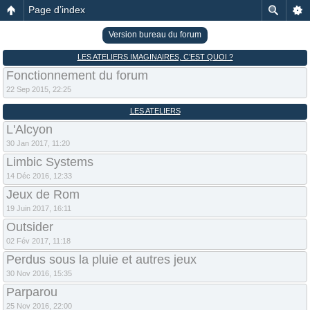
Page d’index
Version bureau du forum
LES ATELIERS IMAGINAIRES, C’EST QUOI ?
Fonctionnement du forum
22 Sep 2015, 22:25
LES ATELIERS
L'Alcyon
30 Jan 2017, 11:20
Limbic Systems
14 Déc 2016, 12:33
Jeux de Rom
19 Juin 2017, 16:11
Outsider
02 Fév 2017, 11:18
Perdus sous la pluie et autres jeux
30 Nov 2016, 15:35
Parparou
25 Nov 2016, 22:00