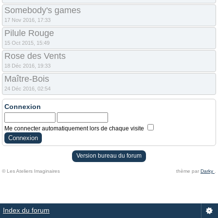
Somebody's games
17 Nov 2016, 17:33
Pilule Rouge
15 Oct 2015, 15:49
Rose des Vents
18 Déc 2016, 19:33
Maître-Bois
24 Déc 2016, 02:54
Connexion
Me connecter automatiquement lors de chaque visite
Version bureau du forum
© Les Ateliers Imaginaires
thème par
Darky
.
Index du forum