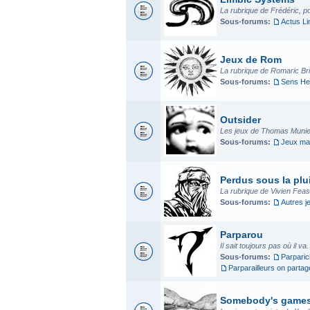
La rubrique de Frédéric, p
Sous-forums:
Actus L
Jeux de Rom
La rubrique de Romaric Bria
Sous-forums:
Sens He
Outsider
Les jeux de Thomas Munier
Sous-forums:
Jeux mad
Perdus sous la plui
La rubrique de Vivien Fea
Sous-forums:
Autres j
Parparou
Il sait toujours pas où il va
Sous-forums:
Parparic
Parparailleurs on parta
Somebody's game