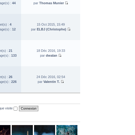
ge(s) :
44
par
Thomas Munier
et(s) :
4
15 Oct 2015, 15:49
ge(s) :
12
par
ELBJ (Christophe)
et(s) :
21
18 Déc 2016, 19:33
ge(s) :
133
par
dwalan
et(s) :
26
24 Déc 2016, 02:54
ge(s) :
226
par
Valentin T.
ue visite