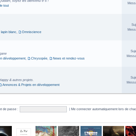
Quidam, soyez les bienvenu·e·s !
Messa
de tout
Suj
Messa
 lapin blanc
,
Omniscience
Suj
rgane
Messa
en développement
,
Chrysopée
,
News et rendez-vous
Suj
Happy & autres projets.
Messa
Annonces & Projets en développement
t de passe :
|
Me connecter automatiquement lors de chaq