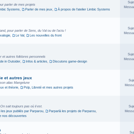
Suje
our parler de mes projets
Messag
imbic Systems
,
Parler de mes jeux
,
À propos de l'atelier Limbic Systems
Suje
nd, pour parler de Sens, du Val ou de l'actu !
Messag
xalogie
,
Le Val
,
Les nouvelles du front
Suje
 et autres folklores personnels
Messag
e in Outsider
,
Infos & articles
,
Discutons game-design
e et autres jeux
Suj
sson alias Mangelune
Messa
eux et théorie
,
Pslp, Libreté et mes autres projets
. On sait toujours pas où il est.
Suj
i les jeux publiés par Parparou
,
Parparlà les projets de Parparou
,
Messa
ge nos découvertes
s
Suj