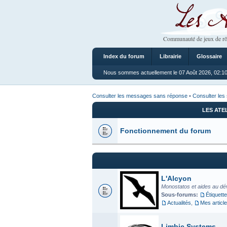
Les Ateliers
Communauté de jeux de rô
Index du forum
Librairie
Glossaire
Nous sommes actuellement le 07 Août 2026, 02:1
Consulter les messages sans réponse
•
Consulter les 
LES ATE
Fonctionnement du forum
L'Alcyon
Monostatos et aides au dé
Sous-forums:
Étiquette
Actualités
,
Mes articl
Limbic Systems