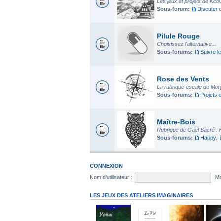
Les jeux et projets de Kco
Sous-forum:
Discuter 
Pilule Rouge
Choisissez l'alternative...
Sous-forums:
Suivre le
Rose des Vents
La rubrique-escale de Mo
Sous-forums:
Projets 
Maître-Bois
Rubrique de Gaël Sacré : 
Sous-forums:
Happy
,
CONNEXION
Nom d’utilisateur :
Mo
LES JEUX DES ATELIERS IMAGINAIRES