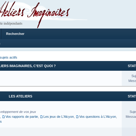
 Imaginaires
le indépendants
Rechercher
6
sujets actifs
LIERS IMAGINAIRES, C’EST QUOI ?
STAT
Suj
Mess
LES ATELIERS
STAT
veloppement de vos jeux
Suje
,
Vos rapports de partie
,
Les jeux de L'Alcyon
,
Vos questions à L'Alcyon
,
Messag
es