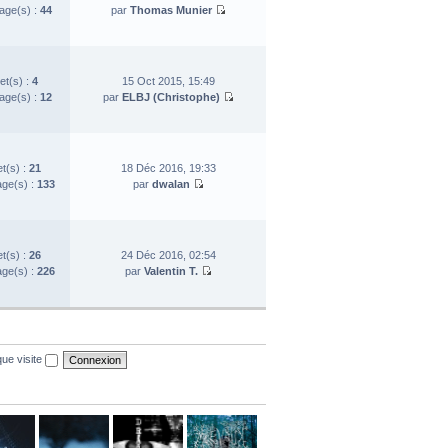
ge(s) :
44
par
Thomas Munier
et(s) :
4
15 Oct 2015, 15:49
ge(s) :
12
par
ELBJ (Christophe)
et(s) :
21
18 Déc 2016, 19:33
ge(s) :
133
par
dwalan
et(s) :
26
24 Déc 2016, 02:54
ge(s) :
226
par
Valentin T.
ue visite