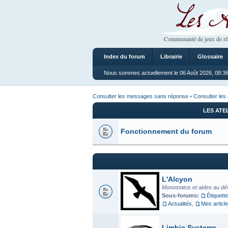
Les Ateliers
Communauté de jeux de rô
Index du forum
Librairie
Glossaire
Nous sommes actuellement le 06 Août 2026, 08:3
Consulter les messages sans réponse
•
Consulter les 
LES ATE
Fonctionnement du forum
L'Alcyon
Monostatos et aides au dé
Sous-forums:
Étiquette
Actualités
,
Mes articl
Limbic Systems