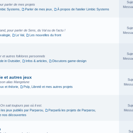
Suje
our parler de mes projets
Messag
imbic Systems
,
Parler de mes jeux
,
À propos de l'atelier Limbic Systems
Suje
nd, pour parler de Sens, du Val ou de l'actu !
Messag
xalogie
,
Le Val
,
Les nouvelles du front
Suje
 et autres folklores personnels
Messag
e in Outsider
,
Infos & articles
,
Discutons game-design
e et autres jeux
Suj
sson alias Mangelune
Messa
eux et théorie
,
Pslp, Libreté et mes autres projets
. On sait toujours pas où il est.
Suj
i les jeux publiés par Parparou
,
Parparlà les projets de Parparou
,
Messa
ge nos découvertes
s
Suj