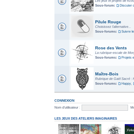
Les jeux et projets de Kco
Sous-forum:
Discuter 
Pilule Rouge
Choisissez l'alternative...
Sous-forums:
Suivre le
Rose des Vents
La rubrique-escale de Mo
Sous-forums:
Projets 
Maître-Bois
Rubrique de Gaël Sacré : 
Sous-forums:
Happy
,
CONNEXION
Nom d’utilisateur :
Mo
LES JEUX DES ATELIERS IMAGINAIRES