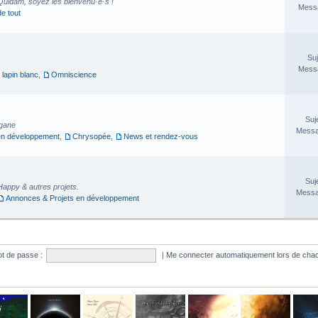
Quidam, soyez les bienvenu·e·s !
Messa
de tout
Suj
Messa
 lapin blanc
,
Omniscience
Suj
rgane
Messa
en développement
,
Chrysopée
,
News et rendez-vous
Suj
Happy & autres projets.
Messa
Annonces & Projets en développement
t de passe :
|
Me connecter automatiquement lors de chaq