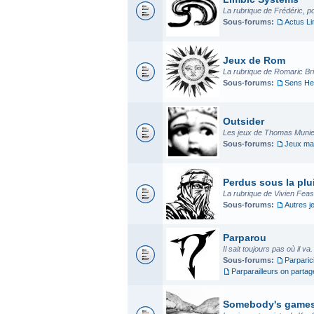
La rubrique de Frédéric, p
Sous-forums:
Actus L
Jeux de Rom
La rubrique de Romaric Bria
Sous-forums:
Sens He
Outsider
Les jeux de Thomas Munier
Sous-forums:
Jeux mad
Perdus sous la plui
La rubrique de Vivien Fea
Sous-forums:
Autres j
Parparou
Il sait toujours pas où il va
Sous-forums:
Parparic
Parparailleurs on parta
Somebody's game