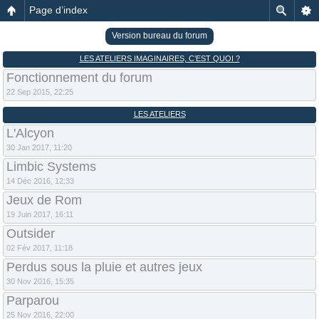
Page d’index
Version bureau du forum
LES ATELIERS IMAGINAIRES, C’EST QUOI ?
Fonctionnement du forum
22 Sep 2015, 22:25
LES ATELIERS
L'Alcyon
30 Jan 2017, 11:20
Limbic Systems
14 Déc 2016, 12:33
Jeux de Rom
19 Juin 2017, 16:11
Outsider
02 Fév 2017, 11:18
Perdus sous la pluie et autres jeux
30 Nov 2016, 15:35
Parparou
25 Nov 2016, 22:00