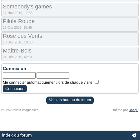
Somebody's games
17 Nov 2016, 17:33
Pilule Rouge
15 Oct 2015, 15:49
Rose des Vents
18 Déc 2016, 19:33
Maître-Bois
24 Déc 2016, 02:54
Connexion
Me connecter automatiquement lors de chaque visite
Version bureau du forum
© Les Ateliers Imaginaires
thème par
Darky
.
Index du forum