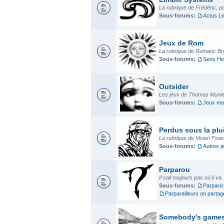
La rubrique de Frédéric, p
Sous-forums:
Actus L
Jeux de Rom
La rubrique de Romaric Bria
Sous-forums:
Sens He
Outsider
Les jeux de Thomas Munier
Sous-forums:
Jeux mad
Perdus sous la plui
La rubrique de Vivien Fea
Sous-forums:
Autres j
Parparou
Il sait toujours pas où il va
Sous-forums:
Parparic
Parparailleurs on parta
Somebody's game