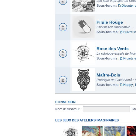
Les jeux et projets de Kco
Sous-forum:
Discuter 
Pilule Rouge
Choisissez l'alternative...
Sous-forums:
Suivre le
Rose des Vents
La rubrique-escale de Mo
Sous-forums:
Projets 
Maître-Bois
Rubrique de Gaël Sacré : 
Sous-forums:
Happy
,
CONNEXION
Nom d’utilisateur :
Mo
LES JEUX DES ATELIERS IMAGINAIRES