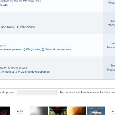
Quidam, soyez les bienvenu·e·s !
Messa
de tout
Suj
Messa
 lapin blanc
,
Omniscience
Suj
rgane
Messa
en développement
,
Chrysopée
,
News et rendez-vous
Suj
Happy & autres projets.
Messa
Annonces & Projets en développement
t de passe :
|
Me connecter automatiquement lors de chaq