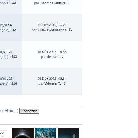
ge(s) :
44
par
Thomas Munier
et(s) :
4
15 Oct 2015, 15:49
ge(s) :
12
par
ELBJ (Christophe)
et(s) :
21
18 Déc 2016, 19:33
ge(s) :
133
par
dwalan
et(s) :
26
24 Déc 2016, 02:54
ge(s) :
226
par
Valentin T.
ue visite