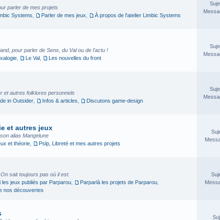
Suje
our parler de mes projets
Messag
imbic Systems
,
Parler de mes jeux
,
À propos de l'atelier Limbic Systems
Suje
nd, pour parler de Sens, du Val ou de l'actu !
Messag
xalogie
,
Le Val
,
Les nouvelles du front
Suje
 et autres folklores personnels
Messag
e in Outsider
,
Infos & articles
,
Discutons game-design
e et autres jeux
Suj
sson alias Mangelune
Messa
eux et théorie
,
Pslp, Libreté et mes autres projets
. On sait toujours pas où il est.
Suj
i les jeux publiés par Parparou
,
Parparlà les projets de Parparou
,
Messa
ge nos découvertes
s
Suj