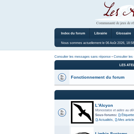
Les Ateliers
Communauté de jeux de rô
Index du forum
Librairie
Glossaire
Nous sommes actuellement le 06 Août 2026, 18:5
Consulter les messages sans réponse
•
Consulter les 
LES ATE
Fonctionnement du forum
L'Alcyon
Monostatos et aides au dé
Sous-forums:
Étiquette
Actualités
,
Mes articl
Limbic Systems