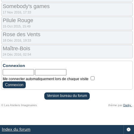
Somebody's games
17 Nov 2016, 17:33
Pilule Rouge
15 Oct 2015, 15:49
Rose des Vents
18 Déc 2016, 19:33
Maître-Bois
24 Déc 2016, 02:54
Connexion
Me connecter automatiquement lors de chaque visite
Version bureau du forum
© Les Ateliers Imaginaires
thème par
Darky
.
Index du forum