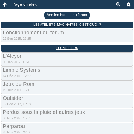
Page d’index
Version bureau du forum
LES ATELIERS IMAGINAIRES, C’EST QUOI ?
Fonctionnement du forum
22 Sep 2015, 22:25
LES ATELIERS
L'Alcyon
30 Jan 2017, 11:20
Limbic Systems
14 Déc 2016, 12:33
Jeux de Rom
19 Juin 2017, 16:11
Outsider
02 Fév 2017, 11:18
Perdus sous la pluie et autres jeux
30 Nov 2016, 15:35
Parparou
25 Nov 2016, 22:00