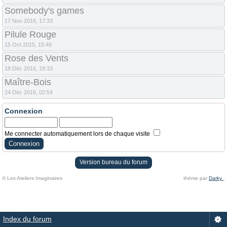
Somebody's games
17 Nov 2016, 17:33
Pilule Rouge
15 Oct 2015, 15:49
Rose des Vents
18 Déc 2016, 19:33
Maître-Bois
24 Déc 2016, 02:54
Connexion
Me connecter automatiquement lors de chaque visite
Version bureau du forum
© Les Ateliers Imaginaires
thème par
Darky
.
Index du forum