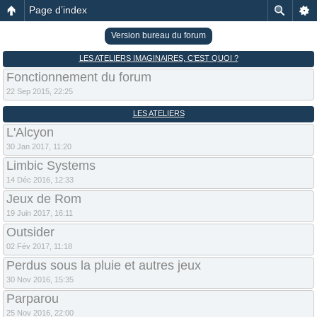
Page d’index
Version bureau du forum
LES ATELIERS IMAGINAIRES, C’EST QUOI ?
Fonctionnement du forum
22 Sep 2015, 22:25
LES ATELIERS
L'Alcyon
30 Jan 2017, 11:20
Limbic Systems
14 Déc 2016, 12:33
Jeux de Rom
19 Juin 2017, 16:11
Outsider
02 Fév 2017, 11:18
Perdus sous la pluie et autres jeux
30 Nov 2016, 15:35
Parparou
25 Nov 2016, 22:00