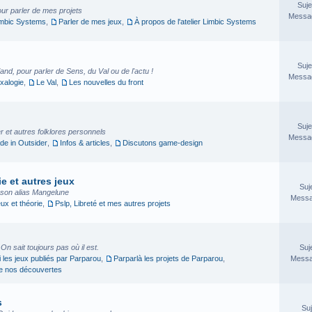
Suje
our parler de mes projets
Messag
imbic Systems
,
Parler de mes jeux
,
À propos de l'atelier Limbic Systems
Suje
nd, pour parler de Sens, du Val ou de l'actu !
Messag
xalogie
,
Le Val
,
Les nouvelles du front
Suje
 et autres folklores personnels
Messag
e in Outsider
,
Infos & articles
,
Discutons game-design
e et autres jeux
Suj
sson alias Mangelune
Messa
eux et théorie
,
Pslp, Libreté et mes autres projets
. On sait toujours pas où il est.
Suj
i les jeux publiés par Parparou
,
Parparlà les projets de Parparou
,
Messa
ge nos découvertes
s
Suj