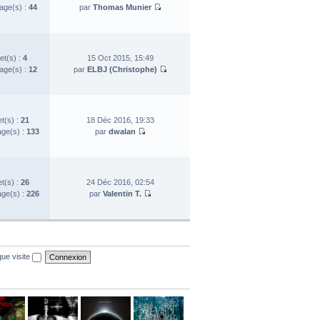
ge(s) :
44
par
Thomas Munier
et(s) :
4
15 Oct 2015, 15:49
ge(s) :
12
par
ELBJ (Christophe)
et(s) :
21
18 Déc 2016, 19:33
ge(s) :
133
par
dwalan
et(s) :
26
24 Déc 2016, 02:54
ge(s) :
226
par
Valentin T.
ue visite