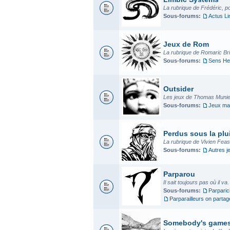
La rubrique de Frédéric, p
Sous-forums:
Actus L
Jeux de Rom
La rubrique de Romaric Bria
Sous-forums:
Sens He
Outsider
Les jeux de Thomas Munier
Sous-forums:
Jeux mad
Perdus sous la plui
La rubrique de Vivien Fea
Sous-forums:
Autres j
Parparou
Il sait toujours pas où il va
Sous-forums:
Parparic
Parparailleurs on parta
Somebody's game