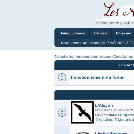
Les Ateliers
Communauté de jeux de rô
Index du forum
Librairie
Glossaire
Nous sommes actuellement le 07 Août 2026, 21:2
Consulter les messages sans réponse
•
Consulter les 
LES ATE
Fonctionnement du forum
L'Alcyon
Monostatos et aides au dé
Sous-forums:
Étiquette
Actualités
,
Mes articl
Limbic Systems