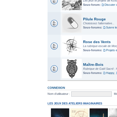
Les jeux et projets de Kco
Sous-forum:
Discuter 
Pilule Rouge
Choisissez l'alternative...
Sous-forums:
Suivre le
Rose des Vents
La rubrique-escale de Mo
Sous-forums:
Projets 
Maître-Bois
Rubrique de Gaël Sacré : 
Sous-forums:
Happy
,
CONNEXION
Nom d’utilisateur :
Mo
LES JEUX DES ATELIERS IMAGINAIRES