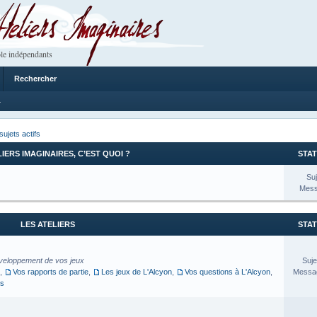
 Imaginaires
le indépendants
Rechercher
4
sujets actifs
LIERS IMAGINAIRES, C’EST QUOI ?
STAT
Suj
Mess
LES ATELIERS
STAT
veloppement de vos jeux
Suje
,
Vos rapports de partie
,
Les jeux de L'Alcyon
,
Vos questions à L'Alcyon
,
Messag
es