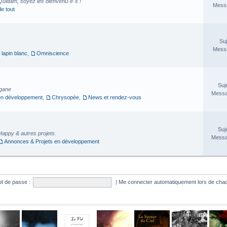
Quidam, soyez les bienvenu·e·s !
Messa
de tout
Suj
Messa
 lapin blanc
,
Omniscience
Suj
rgane
Messa
en développement
,
Chrysopée
,
News et rendez-vous
Suj
Happy & autres projets.
Messa
Annonces & Projets en développement
t de passe :
|
Me connecter automatiquement lors de chaq