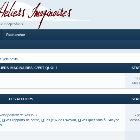
 Imaginaires
le indépendants
Rechercher
8
sujets actifs
LIERS IMAGINAIRES, C’EST QUOI ?
STAT
Suj
Mess
LES ATELIERS
STAT
veloppement de vos jeux
Suje
,
Vos rapports de partie
,
Les jeux de L'Alcyon
,
Vos questions à L'Alcyon
,
Messag
es