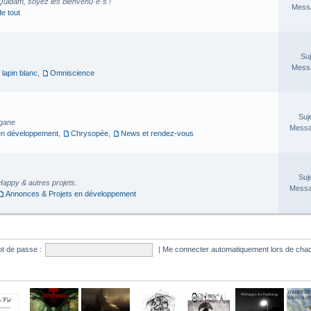
Quidam, soyez les bienvenu·e·s !
Messa
de tout
Suj
Messa
 lapin blanc
,
Omniscience
Suj
rgane
Messa
en développement
,
Chrysopée
,
News et rendez-vous
Suj
Happy & autres projets.
Messa
Annonces & Projets en développement
t de passe :
|
Me connecter automatiquement lors de chaq