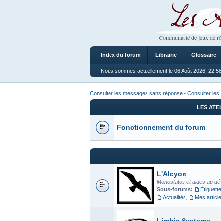
Les Ateliers
Communauté de jeux de rô
Index du forum
Librairie
Glossaire
Nous sommes actuellement le 06 Août 2026, 22:5
Consulter les messages sans réponse
•
Consulter les 
LES ATE
Fonctionnement du forum
L'Alcyon
Monostatos et aides au dé
Sous-forums:
Étiquette
Actualités
,
Mes articl
Limbic Systems