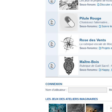
Les jeux et projets de Kco
Sous-forum:
Discuter 
Pilule Rouge
Choisissez l'alternative...
Sous-forums:
Suivre le
Rose des Vents
La rubrique-escale de Mo
Sous-forums:
Projets 
Maître-Bois
Rubrique de Gaël Sacré : 
Sous-forums:
Happy
,
CONNEXION
Nom d’utilisateur :
Mo
LES JEUX DES ATELIERS IMAGINAIRES