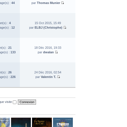
ge(s) :
44
par
Thomas Munier
et(s) :
4
15 Oct 2015, 15:49
ge(s) :
12
par
ELBJ (Christophe)
et(s) :
21
18 Déc 2016, 19:33
ge(s) :
133
par
dwalan
et(s) :
26
24 Déc 2016, 02:54
ge(s) :
226
par
Valentin T.
ue visite