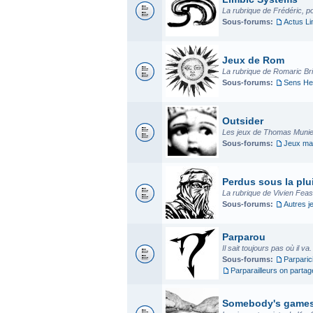
La rubrique de Frédéric, p
Sous-forums:
Actus L
Jeux de Rom
La rubrique de Romaric Bria
Sous-forums:
Sens He
Outsider
Les jeux de Thomas Munier
Sous-forums:
Jeux mad
Perdus sous la plui
La rubrique de Vivien Fea
Sous-forums:
Autres j
Parparou
Il sait toujours pas où il va
Sous-forums:
Parparic
Parparailleurs on parta
Somebody's game