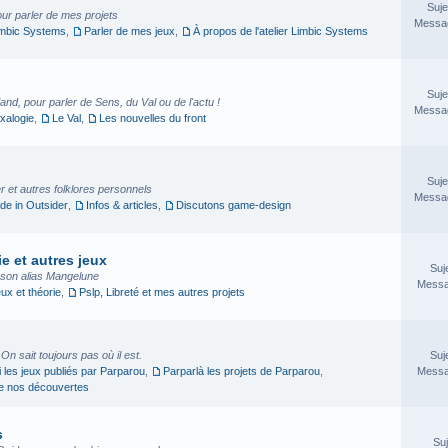
Suje
our parler de mes projets
Messag
imbic Systems
,
Parler de mes jeux
,
À propos de l'atelier Limbic Systems
Suje
nd, pour parler de Sens, du Val ou de l'actu !
Messag
xalogie
,
Le Val
,
Les nouvelles du front
Suje
 et autres folklores personnels
Messag
e in Outsider
,
Infos & articles
,
Discutons game-design
e et autres jeux
Suj
sson alias Mangelune
Messa
eux et théorie
,
Pslp, Libreté et mes autres projets
. On sait toujours pas où il est.
Suj
i les jeux publiés par Parparou
,
Parparlà les projets de Parparou
,
Messa
ge nos découvertes
s
Suj