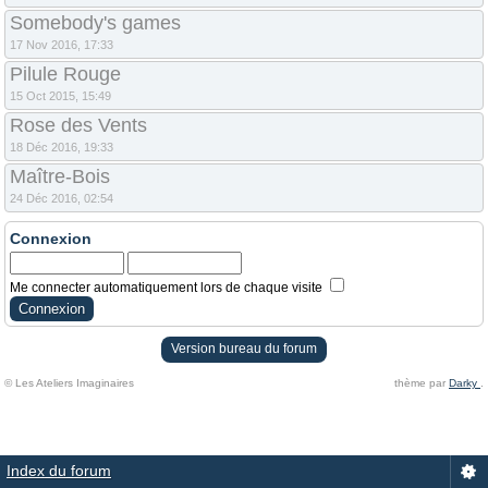
Somebody's games
17 Nov 2016, 17:33
Pilule Rouge
15 Oct 2015, 15:49
Rose des Vents
18 Déc 2016, 19:33
Maître-Bois
24 Déc 2016, 02:54
Connexion
Me connecter automatiquement lors de chaque visite
Version bureau du forum
© Les Ateliers Imaginaires
thème par
Darky
.
Index du forum