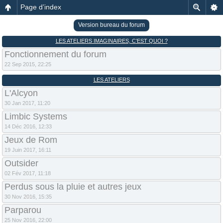
Page d’index
Version bureau du forum
LES ATELIERS IMAGINAIRES, C’EST QUOI ?
Fonctionnement du forum
22 Sep 2015, 22:25
LES ATELIERS
L'Alcyon
30 Jan 2017, 11:20
Limbic Systems
14 Déc 2016, 12:33
Jeux de Rom
19 Juin 2017, 16:11
Outsider
02 Fév 2017, 11:18
Perdus sous la pluie et autres jeux
30 Nov 2016, 15:35
Parparou
25 Nov 2016, 22:00