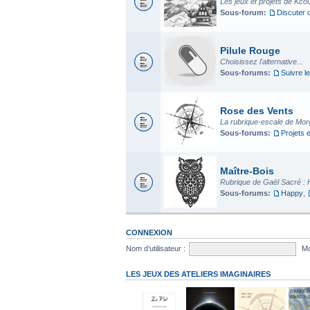
Les jeux et projets de Kco
Sous-forum:
Discuter 
Pilule Rouge
Choisissez l'alternative...
Sous-forums:
Suivre le
Rose des Vents
La rubrique-escale de Mo
Sous-forums:
Projets 
Maître-Bois
Rubrique de Gaël Sacré : 
Sous-forums:
Happy
,
CONNEXION
Nom d’utilisateur :
Mo
LES JEUX DES ATELIERS IMAGINAIRES