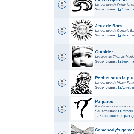
La rubrique de Frédéric, p
Sous-forums:
Actus L
Jeux de Rom
La rubrique de Romaric Bria
Sous-forums:
Sens He
Outsider
Les jeux de Thomas Munier
Sous-forums:
Jeux mad
Perdus sous la plui
La rubrique de Vivien Fea
Sous-forums:
Autres j
Parparou
Il sait toujours pas où il va
Sous-forums:
Parparic
Parparailleurs on parta
Somebody's game