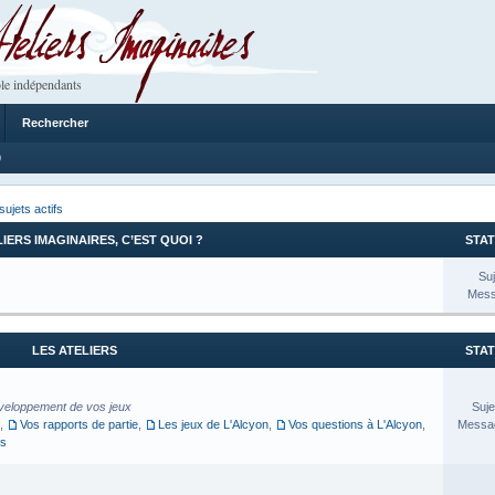
 Imaginaires
le indépendants
Rechercher
9
sujets actifs
LIERS IMAGINAIRES, C’EST QUOI ?
STAT
Suj
Mess
LES ATELIERS
STAT
veloppement de vos jeux
Suje
,
Vos rapports de partie
,
Les jeux de L'Alcyon
,
Vos questions à L'Alcyon
,
Messag
es