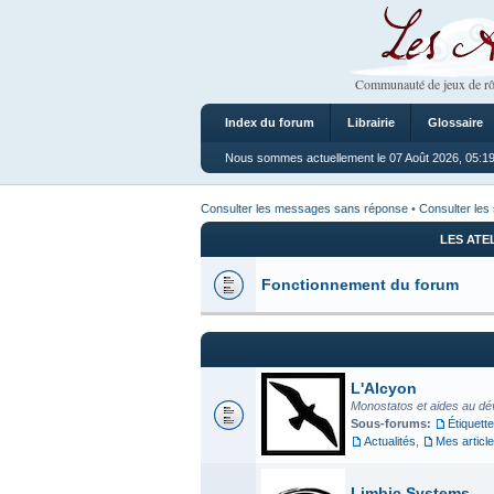
Les Ateliers
Communauté de jeux de rô
Index du forum
Librairie
Glossaire
Nous sommes actuellement le 07 Août 2026, 05:1
Consulter les messages sans réponse
•
Consulter les 
LES ATE
Fonctionnement du forum
L'Alcyon
Monostatos et aides au dé
Sous-forums:
Étiquette
Actualités
,
Mes articl
Limbic Systems