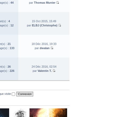
ge(s) :
44
par
Thomas Munier
et(s) :
4
15 Oct 2015, 15:49
ge(s) :
12
par
ELBJ (Christophe)
et(s) :
21
18 Déc 2016, 19:33
ge(s) :
133
par
dwalan
et(s) :
26
24 Déc 2016, 02:54
ge(s) :
226
par
Valentin T.
ue visite