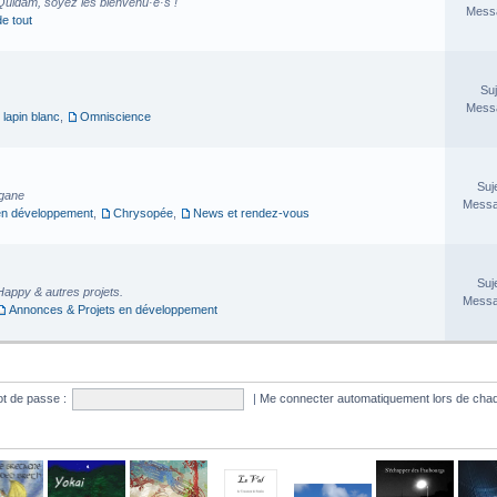
Quidam, soyez les bienvenu·e·s !
Messa
de tout
Suj
Messa
 lapin blanc
,
Omniscience
Suj
rgane
Messa
en développement
,
Chrysopée
,
News et rendez-vous
Suj
Happy & autres projets.
Messa
Annonces & Projets en développement
t de passe :
|
Me connecter automatiquement lors de chaq