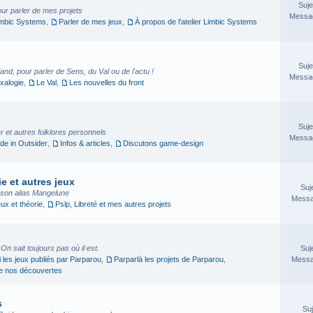
Suje
our parler de mes projets
Messag
imbic Systems
,
Parler de mes jeux
,
À propos de l'atelier Limbic Systems
Suje
nd, pour parler de Sens, du Val ou de l'actu !
Messag
xalogie
,
Le Val
,
Les nouvelles du front
Suje
 et autres folklores personnels
Messag
e in Outsider
,
Infos & articles
,
Discutons game-design
e et autres jeux
Suj
sson alias Mangelune
Messa
eux et théorie
,
Pslp, Libreté et mes autres projets
. On sait toujours pas où il est.
Suj
i les jeux publiés par Parparou
,
Parparlà les projets de Parparou
,
Messa
ge nos découvertes
s
Suj