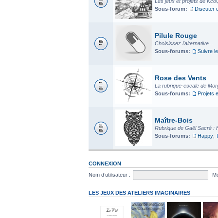
Les jeux et projets de Kco
Sous-forum:
Discuter 
Pilule Rouge
Choisissez l'alternative...
Sous-forums:
Suivre le
Rose des Vents
La rubrique-escale de Mo
Sous-forums:
Projets 
Maître-Bois
Rubrique de Gaël Sacré : 
Sous-forums:
Happy
,
CONNEXION
Nom d’utilisateur :
Mo
LES JEUX DES ATELIERS IMAGINAIRES