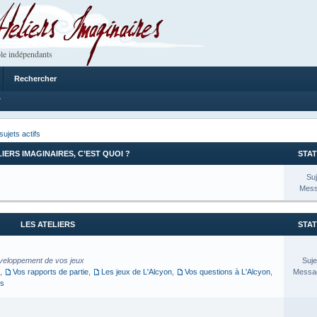
 Imaginaires
le indépendants
Rechercher
7
sujets actifs
LIERS IMAGINAIRES, C’EST QUOI ?
STAT
Suj
Mess
LES ATELIERS
STAT
veloppement de vos jeux
Suje
,
Vos rapports de partie
,
Les jeux de L'Alcyon
,
Vos questions à L'Alcyon
,
Messag
es