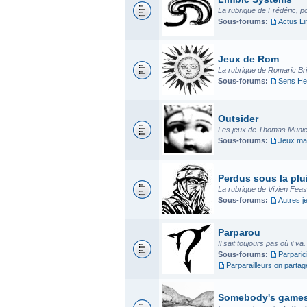
La rubrique de Frédéric, p
Sous-forums:
Actus L
Jeux de Rom
La rubrique de Romaric Bria
Sous-forums:
Sens He
Outsider
Les jeux de Thomas Munier
Sous-forums:
Jeux mad
Perdus sous la plui
La rubrique de Vivien Fea
Sous-forums:
Autres j
Parparou
Il sait toujours pas où il va
Sous-forums:
Parparic
Parparailleurs on parta
Somebody's game