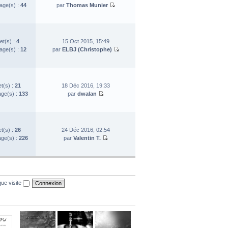
ge(s) :
44
par
Thomas Munier
et(s) :
4
15 Oct 2015, 15:49
ge(s) :
12
par
ELBJ (Christophe)
et(s) :
21
18 Déc 2016, 19:33
ge(s) :
133
par
dwalan
et(s) :
26
24 Déc 2016, 02:54
ge(s) :
226
par
Valentin T.
ue visite