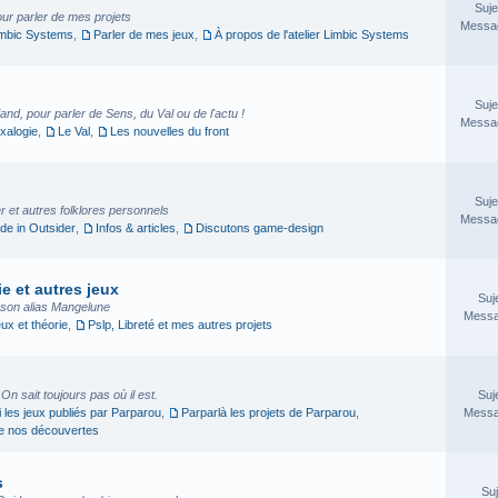
Suje
our parler de mes projets
Messag
imbic Systems
,
Parler de mes jeux
,
À propos de l'atelier Limbic Systems
Suje
nd, pour parler de Sens, du Val ou de l'actu !
Messag
xalogie
,
Le Val
,
Les nouvelles du front
Suje
 et autres folklores personnels
Messag
e in Outsider
,
Infos & articles
,
Discutons game-design
e et autres jeux
Suj
sson alias Mangelune
Messa
eux et théorie
,
Pslp, Libreté et mes autres projets
. On sait toujours pas où il est.
Suj
i les jeux publiés par Parparou
,
Parparlà les projets de Parparou
,
Messa
ge nos découvertes
s
Suj