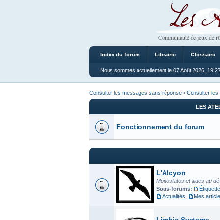
Les Ateliers
Communauté de jeux de rô
Index du forum
Librairie
Glossaire
Nous sommes actuellement le 07 Août 2026, 19:2
Consulter les messages sans réponse
•
Consulter les 
LES ATE
Fonctionnement du forum
L'Alcyon
Monostatos et aides au dé
Sous-forums:
Étiquette
Actualités
,
Mes articl
Limbic Systems