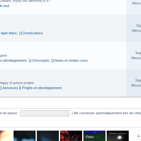
Quidam, soyez les bienvenu·e·s !
Messa
de tout
Suj
Messa
 lapin blanc
,
Omniscience
Suj
rgane
Messa
en développement
,
Chrysopée
,
News et rendez-vous
Suj
Happy & autres projets.
Messa
Annonces & Projets en développement
t de passe :
|
Me connecter automatiquement lors de chaq