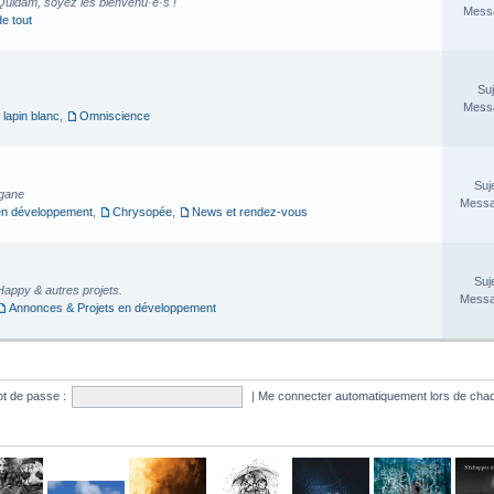
Quidam, soyez les bienvenu·e·s !
Messa
de tout
Suj
Messa
 lapin blanc
,
Omniscience
Suj
rgane
Messa
en développement
,
Chrysopée
,
News et rendez-vous
Suj
Happy & autres projets.
Messa
Annonces & Projets en développement
t de passe :
|
Me connecter automatiquement lors de chaq