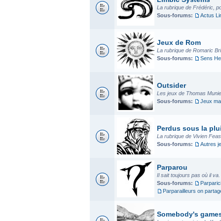
La rubrique de Frédéric, p
Sous-forums:
Actus L
Jeux de Rom
La rubrique de Romaric Bria
Sous-forums:
Sens He
Outsider
Les jeux de Thomas Munier
Sous-forums:
Jeux mad
Perdus sous la plui
La rubrique de Vivien Fea
Sous-forums:
Autres j
Parparou
Il sait toujours pas où il va
Sous-forums:
Parparic
Parparailleurs on parta
Somebody's game