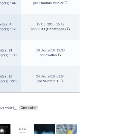
ge(s) :
44
par
Thomas Munier
et(s) :
4
15 Oct 2015, 15:49
ge(s) :
12
par
ELBJ (Christophe)
et(s) :
21
18 Déc 2016, 19:33
ge(s) :
133
par
dwalan
et(s) :
26
24 Déc 2016, 02:54
ge(s) :
226
par
Valentin T.
ue visite