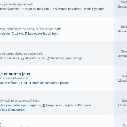
Suje
our parler de mes projets
Messag
imbic Systems
,
Parler de mes jeux
,
À propos de l'atelier Limbic Systems
Suje
nd, pour parler de Sens, du Val ou de l'actu !
Messag
xalogie
,
Le Val
,
Les nouvelles du front
Suje
 et autres folklores personnels
Messag
e in Outsider
,
Infos & articles
,
Discutons game-design
e et autres jeux
Suj
sson alias Mangelune
Messa
eux et théorie
,
Pslp, Libreté et mes autres projets
. On sait toujours pas où il est.
Suj
i les jeux publiés par Parparou
,
Parparlà les projets de Parparou
,
Messa
ge nos découvertes
s
Suj