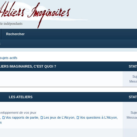
 Imaginaires
le indépendants
Rechercher
3
sujets actifs
LIERS IMAGINAIRES, C’EST QUOI ?
STAT
Suj
Mess
LES ATELIERS
STAT
veloppement de vos jeux
Suje
,
Vos rapports de partie
,
Les jeux de L'Alcyon
,
Vos questions à L'Alcyon
,
Messag
es