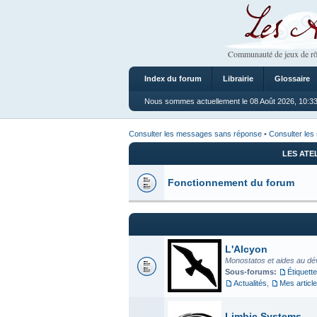
Les Ateliers
Communauté de jeux de rô
Index du forum
Librairie
Glossaire
Nous sommes actuellement le 08 Août 2026, 10:3
Consulter les messages sans réponse
•
Consulter les 
LES ATE
Fonctionnement du forum
L'Alcyon
Monostatos et aides au dé
Sous-forums:
Étiquette
Actualités
,
Mes articl
Limbic Systems