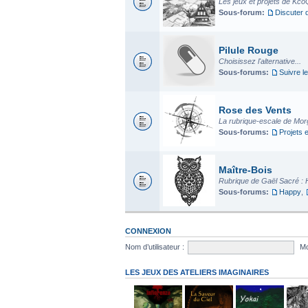
Les jeux et projets de Kco
Sous-forum:
Discuter 
Pilule Rouge
Choisissez l'alternative...
Sous-forums:
Suivre le
Rose des Vents
La rubrique-escale de Mo
Sous-forums:
Projets 
Maître-Bois
Rubrique de Gaël Sacré : 
Sous-forums:
Happy
,
CONNEXION
Nom d’utilisateur :
Mo
LES JEUX DES ATELIERS IMAGINAIRES