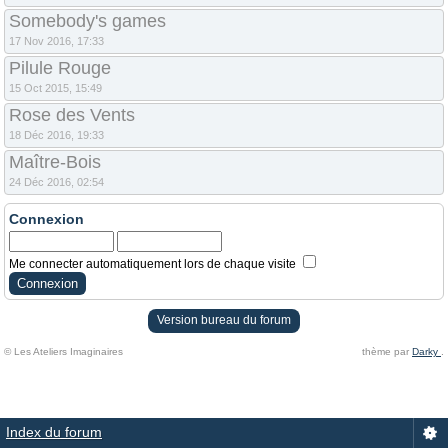
Somebody's games
17 Nov 2016, 17:33
Pilule Rouge
15 Oct 2015, 15:49
Rose des Vents
18 Déc 2016, 19:33
Maître-Bois
24 Déc 2016, 02:54
Connexion
Me connecter automatiquement lors de chaque visite
Version bureau du forum
© Les Ateliers Imaginaires
thème par
Darky
.
Index du forum