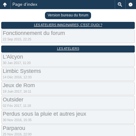
Page d’index
Version bureau du forum
LES ATELIERS IMAGINAIRES, C’EST QUOI ?
Fonctionnement du forum
22 Sep 2015, 22:25
LES ATELIERS
L'Alcyon
30 Jan 2017, 11:20
Limbic Systems
14 Déc 2016, 12:33
Jeux de Rom
19 Juin 2017, 16:11
Outsider
02 Fév 2017, 11:18
Perdus sous la pluie et autres jeux
30 Nov 2016, 15:35
Parparou
25 Nov 2016, 22:00