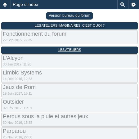
Page d’index
Version bureau du forum
LES ATELIERS IMAGINAIRES, C’EST QUOI ?
Fonctionnement du forum
22 Sep 2015, 22:25
LES ATELIERS
L'Alcyon
30 Jan 2017, 11:20
Limbic Systems
14 Déc 2016, 12:33
Jeux de Rom
19 Juin 2017, 16:11
Outsider
02 Fév 2017, 11:18
Perdus sous la pluie et autres jeux
30 Nov 2016, 15:35
Parparou
25 Nov 2016, 22:00