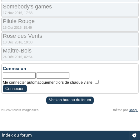
Somebody's games
17 Nov 2016, 17:33
Pilule Rouge
15 Oct 2015, 15:49
Rose des Vents
18 Déc 2016, 19:33
Maître-Bois
24 Déc 2016, 02:54
Connexion
Me connecter automatiquement lors de chaque visite
Version bureau du forum
© Les Ateliers Imaginaires
thème par
Darky
.
Index du forum